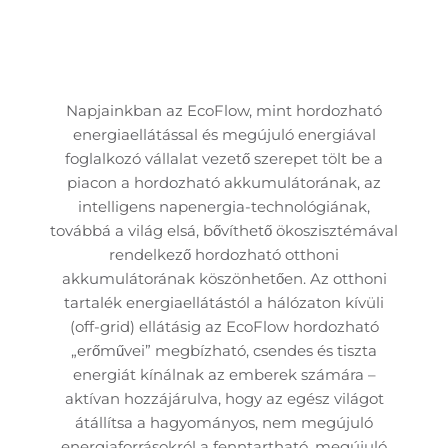
Napjainkban az EcoFlow, mint hordozható
energiaellátással és megújuló energiával
foglalkozó vállalat vezető szerepet tölt be a
piacon a hordozható akkumulátorának, az
intelligens napenergia-technológiának,
továbbá a világ elsá, bővíthető ökoszisztémával
rendelkező hordozható otthoni
akkumulátorának köszönhetően. Az otthoni
tartalék energiaellátástól a hálózaton kívüli
(off-grid) ellátásig az EcoFlow hordozható
„erőművei” megbízható, csendes és tiszta
energiát kínálnak az emberek számára –
aktívan hozzájárulva, hogy az egész világot
átállítsa a hagyományos, nem megújuló
energiaforrásokról a fenntartható, megújuló