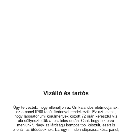
Vízálló és tartós
Úgy tervezték, hogy ellenálljon az Ön kalandos életmódjának,
ez a panel IP68 tanúsítvánnyal rendelkezik. Ez azt jelenti,
hogy laboratóriumi körülmények között 72 órán keresztül víz
alá süllyesztettük a tesztelés során. Csak hogy biztosra
menjünk*. Nagy szilárdságú kompozitból készült, ezért is
ellenáll az ütődéseknek. Ez egy minden időjárásra kész panel,