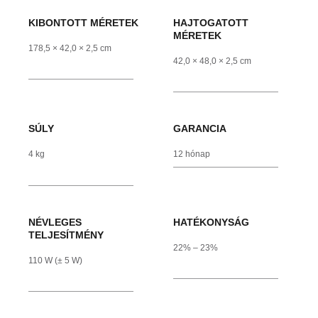
KIBONTOTT MÉRETEK
HAJTOGATOTT
MÉRETEK
178,5 × 42,0 × 2,5 cm
42,0 × 48,0 × 2,5 cm
SÚLY
GARANCIA
4 kg
12 hónap
NÉVLEGES
HATÉKONYSÁG
TELJESÍTMÉNY
22% – 23%
110 W (± 5 W)