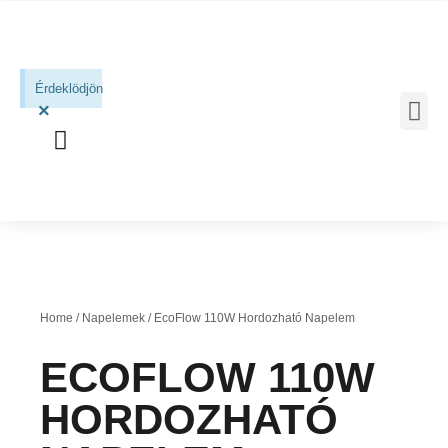
Érdeklödjön
×
MOBIL 
Home
/
Napelemek
/ EcoFlow 110W Hordozható Napelem
ECOFLOW 110W
HORDOZHATÓ