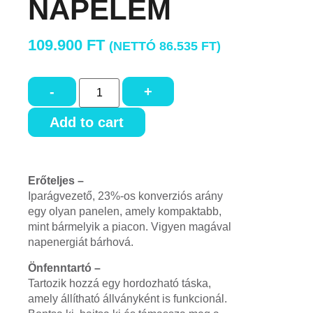
NAPELEM
109.900
FT
(NETTÓ
86.535
FT
)
-
+
Add to cart
Erőteljes –
Iparágvezető, 23%-os konverziós arány
egy olyan panelen, amely kompaktabb,
mint bármelyik a piacon. Vigyen magával
napenergiát bárhová.
Önfenntartó –
Tartozik hozzá egy hordozható táska,
amely állítható állványként is funkcionál.