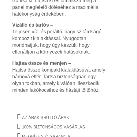
Bontsa ki, hajtsa ki és támassza meg a
panel megfelelő dőléséhez a maximális
hatékonyság érdekében.
Vízálló és tartós –
Teljesen víz- és porálló, nagy szilárdságú
kompozit kialakítással. Nyugodtan
mondhatjuk, hogy úgy készült, hogy
ellenálljon a környezeti hatásoknak.
Hajtsa össze és menjen –
Hajtsa össze kompakt kialakításúvá, amely
bárhová elfér. Tartsa biztonságban egy
olyan tokban, amely kiválóan illeszkedik
minden lakókocsihoz és háztáji töltőhöz.
AZ ÁRAK BRUTTÓ ÁRAK
100% BIZTONSÁGOS VÁSÁRLÁS
MEGBÍZHATÓ GARANCIA