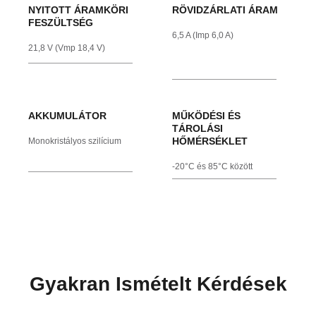
NYITOTT ÁRAMKÖRI
RÖVIDZÁRLATI ÁRAM
FESZÜLTSÉG
6,5 A (Imp 6,0 A)
21,8 V (Vmp 18,4 V)
AKKUMULÁTOR
MŰKÖDÉSI ÉS
TÁROLÁSI
HŐMÉRSÉKLET
Monokristályos szilícium
-20°C és 85°C között
Gyakran Ismételt Kérdések