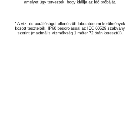
amelyet úgy terveztek, hogy kiállja az idő próbáját.
* A víz- és porállóságot ellenőrzött laboratóriumi körülmények
között tesztelték, IP68 besorolással az IEC 60529 szabvány
szerint (maximális vízmélység 1 méter 72 órán keresztül).