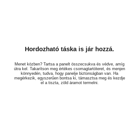
Hordozható táska is jár hozzá.
Menet közben? Tartsa a panelt összecsukva és védve, amíg
útra kel. Takarítson meg értékes csomagtartóteret, és menjen
könnyedén, tudva, hogy panelje biztonságban van. Ha
megérkezik, egyszerűen bontsa ki, támasztsa meg és kezdje
el a tiszta, zöld áramot termelni.