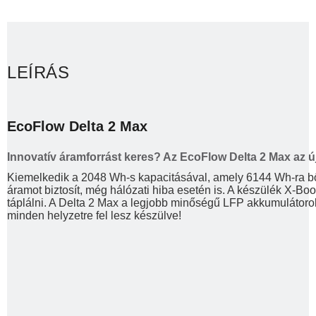
LEÍRÁS
EcoFlow Delta 2 Max
Innovatív áramforrást keres? Az EcoFlow Delta 2 Max az új
Kiemelkedik a 2048 Wh-s kapacitásával, amely 6144 Wh-ra bőv
áramot biztosít, még hálózati hiba esetén is. A készülék X-Boo
táplálni. A Delta 2 Max a legjobb minőségű LFP akkumulátorokk
minden helyzetre fel lesz készülve!