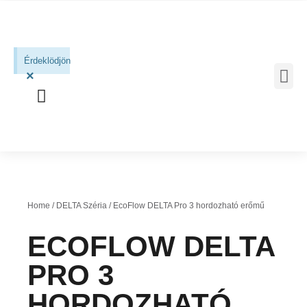
Érdeklödjön
×
MOBIL 
Home
/
DELTA Széria
/ EcoFlow DELTA Pro 3 hordozható erőmű
ECOFLOW DELTA
PRO 3
HORDOZHATÓ