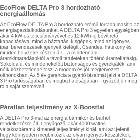
EcoFlow DELTA Pro 3 hordozható
energiaállomás
Az EcoFlow DELTA Pro 3 hordozható erőmű forradalmasítja az
energiagazdálkodásunkat. A DELTA Pro 3 egyetlen egységben
akár 4 kW-os teljesítményével és 12 kWh-ig bővíthető
kapacitásával mind a háztartási kisgépek, mind az igényes
ipari berendezések igényeit kielégíti. Csendes, hatékony és
minden helyzetre készen áll – a mindennapi
áramkimaradásoktól a távoli területeken történő áramellátásig.
Sokoldalú, és mindenekelőtt biztonságos és gyerekjáték, ami
nélkülözhetetlenné teszi a modern és jól megtervezett
otthonokban. Az 5 év garancia a gyártó bizalmát jelzi a DELTA
3 Pro tartósságában és megbízhatóságában – győződjön meg
róla saját szemével!
Páratlan teljesítmény az X-Boosttal
A DELTA Pro 3-mal az energia bármikor és bárhol
rendelkezésre áll. Lenyűgöző, akár 4000 wattos
váltakozóáramú kimeneti teljesítményt kínál, ami azt jelenti,
hogy könnyedén megbirkózik az olyan igényes készülékek,