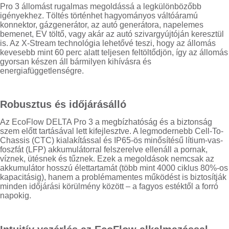
Pro 3 állomást rugalmas megoldássá a legkülönbözőbb
igényekhez. Töltés történhet hagyományos váltóáramú
konnektor, gázgenerátor, az autó generátora, napelemes
bemenet, EV töltő, vagy akár az autó szivargyújtóján keresztül
is. Az X-Stream technológia lehetővé teszi, hogy az állomás
kevesebb mint 60 perc alatt teljesen feltöltődjön, így az állomás
gyorsan készen áll bármilyen kihívásra és
energiafüggetlenségre.
Robusztus és időjárásálló
Az EcoFlow DELTA Pro 3 a megbízhatóság és a biztonság
szem előtt tartásával lett kifejlesztve. A legmodernebb Cell-To-
Chassis (CTC) kialakítással és IP65-ös minősítésű lítium-vas-
foszfát (LFP) akkumulátorral felszerelve ellenáll a pornak,
víznek, ütésnek és tűznek. Ezek a megoldások nemcsak az
akkumulátor hosszú élettartamát (több mint 4000 ciklus 80%-os
kapacitásig), hanem a problémamentes működést is biztosítják
minden időjárási körülmény között – a fagyos estéktől a forró
napokig.