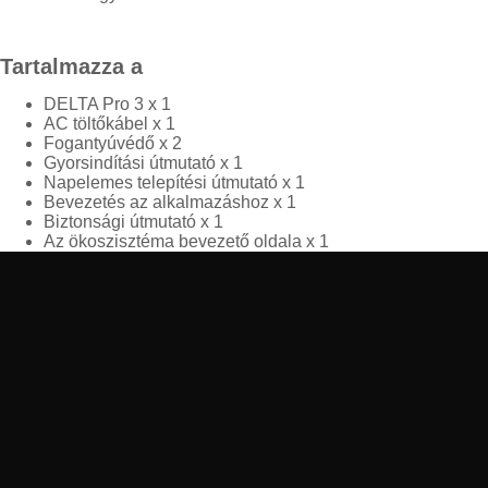
Tartalmazza a
DELTA Pro 3 x 1
AC töltőkábel x 1
Fogantyúvédő x 2
Gyorsindítási útmutató x 1
Napelemes telepítési útmutató x 1
Bevezetés az alkalmazáshoz x 1
Biztonsági útmutató x 1
Az ökoszisztéma bevezető oldala x 1