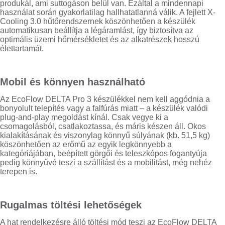
produkál, ami suttogáson belül van. Ezáltal a mindennapi
használat során gyakorlatilag hallhatatlanná válik. A fejlett X-
Cooling 3.0 hűtőrendszernek köszönhetően a készülék
automatikusan beállítja a légáramlást, így biztosítva az
optimális üzemi hőmérsékletet és az alkatrészek hosszú
élettartamát.
Mobil és könnyen használható
Az EcoFlow DELTA Pro 3 készülékkel nem kell aggódnia a
bonyolult telepítés vagy a falfúrás miatt – a készülék valódi
plug-and-play megoldást kínál. Csak vegye ki a
csomagolásból, csatlakoztassa, és máris készen áll. Okos
kialakításának és viszonylag könnyű súlyának (kb. 51,5 kg)
köszönhetően az erőmű az egyik legkönnyebb a
kategóriájában, beépített görgői és teleszkópos fogantyúja
pedig könnyűvé teszi a szállítást és a mobilitást, még nehéz
terepen is.
Rugalmas töltési lehetőségek
A hat rendelkezésre álló töltési mód teszi az EcoFlow DELTA