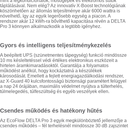
mint a légkondicionálók, mosógépek és elektromos sütők
táplálásával. Nem elég? Az innovatív X-Boost technológiának
köszönhetően az állomás teljesítménye akár 6000 wattra is
növelhető, így az egyik legerősebb egység a piacon. A
rendszer akár 12 kWh-ra bővíthető kapacitása révén a DELTA
Pro 3 könnyen alkalmazkodik a legtöbb igényhez.
Gyors és intelligens teljesítménykezelés
A beépített UPS (szünetmentes tápegység) funkció mindössze
10 ms késleltetéssel védi értékes elektronikus eszközeit a
hirtelen áramkimaradásoktól. Garantálja a folyamatos
működést anélkül, hogy kockáztatná a készülékek
károsodását. Emellett a fejlett energiagazdálkodási rendszer,
az X-Guard 40 kulcsfontosságú biztonsági paramétert felügyel
a nap 24 órájában, maximális védelmet nyújtva a túlterhelés,
túlmelegedés, túlfeszültség és egyéb veszélyek ellen.
Csendes működés és hatékony hűtés
Az EcoFlow DELTA Pro 3 egyik megkülönböztető jellemzője a
csendes működés – fél terhelésnél mindössze 30 dB zajszintet