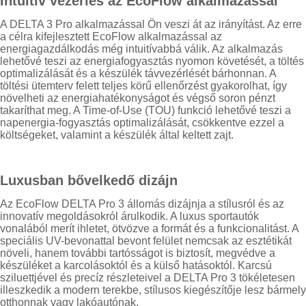
Intuitív vezérlés az EcoFlow alkalmazással
A DELTA 3 Pro alkalmazással Ön veszi át az irányítást. Az erre
a célra kifejlesztett EcoFlow alkalmazással az
energiagazdálkodás még intuitívabbá válik. Az alkalmazás
lehetővé teszi az energiafogyasztás nyomon követését, a töltés
optimalizálását és a készülék távvezérlését bárhonnan. A
töltési ütemterv felett teljes körű ellenőrzést gyakorolhat, így
növelheti az energiahatékonyságot és végső soron pénzt
takaríthat meg. A Time-of-Use (TOU) funkció lehetővé teszi a
napenergia-fogyasztás optimalizálását, csökkentve ezzel a
költségeket, valamint a készülék által keltett zajt.
Luxusban bővelkedő dizájn
Az EcoFlow DELTA Pro 3 állomás dizájnja a stílusról és az
innovatív megoldásokról árulkodik. A luxus sportautók
vonalából merít ihletet, ötvözve a formát és a funkcionalitást. A
speciális UV-bevonattal bevont felület nemcsak az esztétikát
növeli, hanem további tartósságot is biztosít, megvédve a
készüléket a karcolásoktól és a külső hatásoktól. Karcsú
sziluettjével és precíz részleteivel a DELTA Pro 3 tökéletesen
illeszkedik a modern terekbe, stílusos kiegészítője lesz bármely
otthonnak vagy lakóautónak.