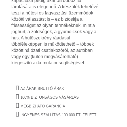
kapacitása pedig akár 58 doboz ital
tárolására is elegendő. A készülék lehetővé
teszi a hűtési és fagyasztási üzemmódok
közötti választást is – ez biztosítja a
frissességet az olyan termékeknek, mint a
joghurt, a zöldségek, a gyümölcsök vagy a
hús. A hűtőszekrény ráadásul
többféleképpen is működtethető – többek
között hálózati csatlakozóról, az autóban
vagy egy (külön megvásárolható)
kiegészítő akkumulátor segítségével.
AZ ÁRAK BRUTTÓ ÁRAK
100% BIZTONSÁGOS VÁSÁRLÁS
MEGBÍZHATÓ GARANCIA
INGYENES SZÁLLÍTÁS 100.000 FT. FELETT