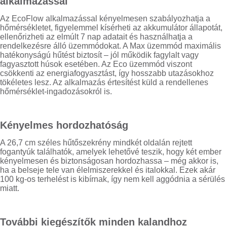
alkalmazással
Az EcoFlow alkalmazással kényelmesen szabályozhatja a
hőmérsékletet, figyelemmel kísérheti az akkumulátor állapotát,
ellenőrizheti az elmúlt 7 nap adatait és használhatja a
rendelkezésre álló üzemmódokat. A Max üzemmód maximális
hatékonyságú hűtést biztosít – jól működik fagylalt vagy
fagyasztott húsok esetében. Az Eco üzemmód viszont
csökkenti az energiafogyasztást, így hosszabb utazásokhoz
tökéletes lesz. Az alkalmazás értesítést küld a rendellenes
hőmérséklet-ingadozásokról is.
Kényelmes hordozhatóság
A 26,7 cm széles hűtőszekrény mindkét oldalán rejtett
fogantyúk találhatók, amelyek lehetővé teszik, hogy két ember
kényelmesen és biztonságosan hordozhassa – még akkor is,
ha a belseje tele van élelmiszerekkel és italokkal. Ezek akár
100 kg-os terhelést is kibírnak, így nem kell aggódnia a sérülés
miatt.
További kiegészítők minden kalandhoz