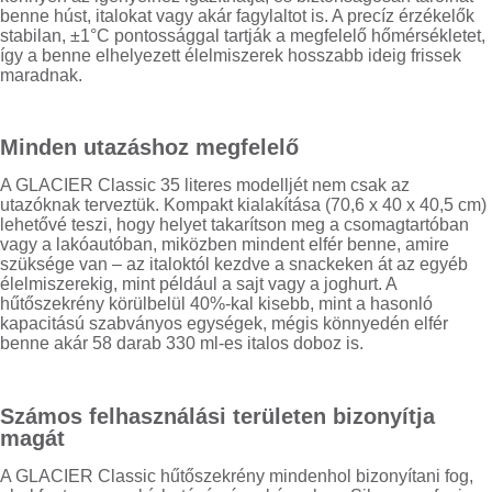
benne húst, italokat vagy akár fagylaltot is. A precíz érzékelők
stabilan, ±1°C pontossággal tartják a megfelelő hőmérsékletet,
így a benne elhelyezett élelmiszerek hosszabb ideig frissek
maradnak.
Minden utazáshoz megfelelő
A GLACIER Classic 35 literes modelljét nem csak az
utazóknak terveztük. Kompakt kialakítása (70,6 x 40 x 40,5 cm)
lehetővé teszi, hogy helyet takarítson meg a csomagtartóban
vagy a lakóautóban, miközben mindent elfér benne, amire
szüksége van – az italoktól kezdve a snackeken át az egyéb
élelmiszerekig, mint például a sajt vagy a joghurt. A
hűtőszekrény körülbelül 40%-kal kisebb, mint a hasonló
kapacitású szabványos egységek, mégis könnyedén elfér
benne akár 58 darab 330 ml-es italos doboz is.
Számos felhasználási területen bizonyítja
magát
A GLACIER Classic hűtőszekrény mindenhol bizonyítani fog,