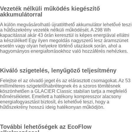
Vezeték nélküli működés kiegészítő
akkumulátorral
A külön megvásárolható újratölthető akkumulátor lehetővé teszi
a hűtőszekrény vezeték nélküli működését. A 298 Wh
kapacitással akár 43 órán keresztül is képes energiával ellátni
a készüléket! Egy ilyen megoldás nagyszerű lesz áramszünet
esetén vagy olyan helyekre történő utazások során, ahol a
hagyományos energiaforrásokhoz való hozzáférés nehézkes.
Kiváló szigetelés, lenyűgöző teljesítmény
Felejtse el az olvadó jeget és az elárasztott csomagokat. Az 53
milliméteres szigetelőhabrétegnek és a szoros tömítésnek
köszönhetően a GLACIER Classic stabilan tartja a megfelelő
hőmérsékletet. Emellett a hatékony kompresszor alacsony
energiafogyasztást biztosít, és lehetővé teszi, hogy a
hűtőszekrény hosszú ideig hatékonyan működjön.
További lehetőségek az EcoFlow