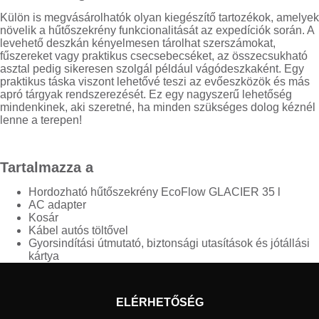
Külön is megvásárolhatók olyan kiegészítő tartozékok, amelyek
növelik a hűtőszekrény funkcionalitását az expedíciók során. A
levehető deszkán kényelmesen tárolhat szerszámokat,
fűszereket vagy praktikus csecsebecséket, az összecsukható
asztal pedig sikeresen szolgál például vágódeszkaként. Egy
praktikus táska viszont lehetővé teszi az evőeszközök és más
apró tárgyak rendszerezését. Ez egy nagyszerű lehetőség
mindenkinek, aki szeretné, ha minden szükséges dolog kéznél
lenne a terepen!
Tartalmazza a
Hordozható hűtőszekrény EcoFlow GLACIER 35 l
AC adapter
Kosár
Kábel autós töltővel
Gyorsindítási útmutató, biztonsági utasítások és jótállási
kártya
ELÉRHETŐSÉG