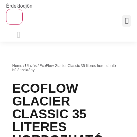
Érdeklödjön
×
MOBIL 
Home
/
Utazás
/ EcoFlow Glacier Classic 35 literes hordozható
hűtőszekrény
ECOFLOW
GLACIER
CLASSIC 35
LITERES