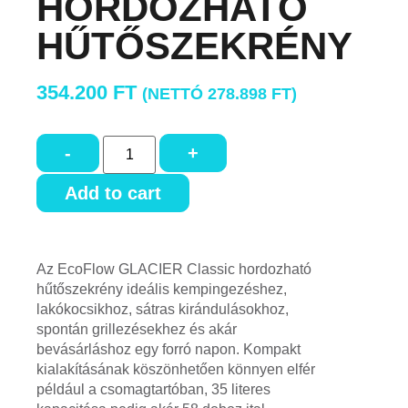
HORDOZHATÓ
HŰTŐSZEKRÉNY
354.200
FT
(NETTÓ
278.898
FT
)
-
+
Add to cart
Az EcoFlow GLACIER Classic hordozható
hűtőszekrény ideális kempingezéshez,
lakókocsikhoz, sátras kirándulásokhoz,
spontán grillezésekhez és akár
bevásárláshoz egy forró napon. Kompakt
kialakításának köszönhetően könnyen elfér
például a csomagtartóban, 35 literes