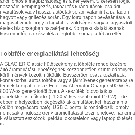
ahol fontos a megbízhatóság és a kényelem. Sikeresen fogja
használni kempingezés, lakóautós kirándulások, családi
nyaralások vagy hosszú autóutak során, valamint a parlagon
hagyott vagy grillezés során. Egy forró napon bevásárlásra is
magával viheti, hogy a fagylalt, a zöldségek vagy a fagyasztott
ételek biztonságban hazaérjenek. Kompakt kialakításának
köszönhetően a készülék a legtöbb csomagtartóban elfér.
Többféle energiaellátási lehetőség
A GLACIER Classic hűtőszekrény a többféle rendelkezésre
álló áramellátási lehetőségnek köszönhetően szinte bármilyen
körülmények között működik. Egyszerűen csatlakoztathatja
konnektorba, autós töltőbe vagy a járművének generátorába (a
termék kompatibilis az EcoFlow Alternator Charger 500 W és
800 W-os generátortöltővel). A készülék fotovoltaikus
panelekkel is működik (11-30 V, kevesebb mint 110 W) – de
ebben a helyzetben kiegészítő akkumulátort kell használnia
(külön megvásárolható). USB-C porttal is rendelkezik, amely
nemcsak a hűtőszekrény áramellátását teszi lehetővé, hanem a
kiválasztott eszközök, például okostelefon vagy laptop töltését
is.