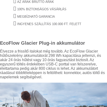
AZ ÁRAK BRUTTÓ ÁRAK
100% BIZTONSÁGOS VÁSÁRLÁS
MEGBÍZHATÓ GARANCIA
INGYENES SZÁLLÍTÁS 100.000 FT. FELETT
EcoFlow Glacier Plug-in akkumulátor
Élvezze a frissítő italokat még tovább. Az EcoFlow Glacier
hűtőszekrény akkumulátorát 298 Wh kapacitása jellemzi, és
akár 24 órás hűtést vagy 10 órás fagyasztást biztosít. Az
egyszerű töltés érdekében USB-C porttal van felszerelve,
élettartama pedig akár 800 ciklus is lehet. Az akkumulátort
ráadásul többféleképpen is feltöltheti: konnektor, autós töltő és
napelemek segítségével.