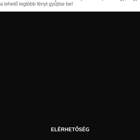
a lehető legtöbb fényt gyűjtse be!
ELÉRHETŐSÉG