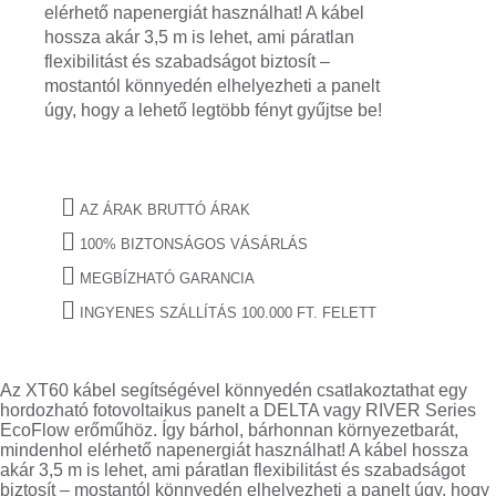
elérhető napenergiát használhat! A kábel
hossza akár 3,5 m is lehet, ami páratlan
flexibilitást és szabadságot biztosít –
mostantól könnyedén elhelyezheti a panelt
úgy, hogy a lehető legtöbb fényt gyűjtse be!
AZ ÁRAK BRUTTÓ ÁRAK
100% BIZTONSÁGOS VÁSÁRLÁS
MEGBÍZHATÓ GARANCIA
INGYENES SZÁLLÍTÁS 100.000 FT. FELETT
Az XT60 kábel segítségével könnyedén csatlakoztathat egy
hordozható fotovoltaikus panelt a DELTA vagy RIVER Series
EcoFlow erőműhöz. Így bárhol, bárhonnan környezetbarát,
mindenhol elérhető napenergiát használhat! A kábel hossza
akár 3,5 m is lehet, ami páratlan flexibilitást és szabadságot
biztosít – mostantól könnyedén elhelyezheti a panelt úgy, hogy