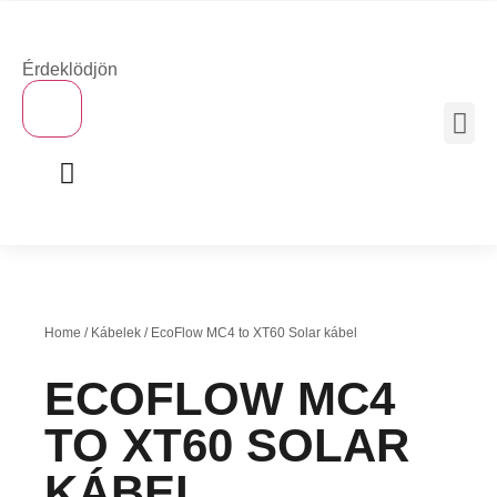
Érdeklödjön
×
MOBIL 
Home
/
Kábelek
/ EcoFlow MC4 to XT60 Solar kábel
ECOFLOW MC4
TO XT60 SOLAR
KÁBEL