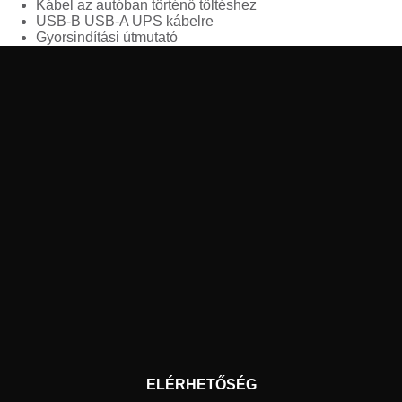
Kábel az autóban történő töltéshez
USB-B USB-A UPS kábelre
Gyorsindítási útmutató
ELÉRHETŐSÉG