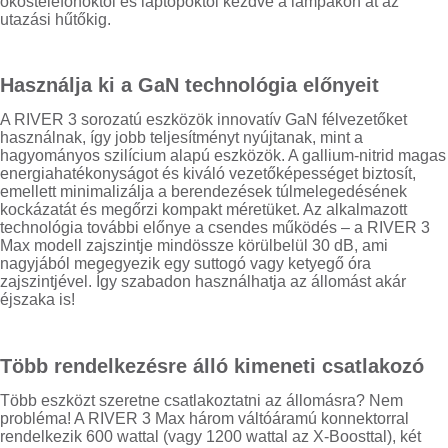
okostelefonoktól és laptopoktól kezdve a lámpákon át az
utazási hűtőkig.
Használja ki a GaN technológia előnyeit
A RIVER 3 sorozatú eszközök innovatív GaN félvezetőket
használnak, így jobb teljesítményt nyújtanak, mint a
hagyományos szilícium alapú eszközök. A gallium-nitrid magas
energiahatékonyságot és kiváló vezetőképességet biztosít,
emellett minimalizálja a berendezések túlmelegedésének
kockázatát és megőrzi kompakt méretüket. Az alkalmazott
technológia további előnye a csendes működés – a RIVER 3
Max modell zajszintje mindössze körülbelül 30 dB, ami
nagyjából megegyezik egy suttogó vagy ketyegő óra
zajszintjével. Így szabadon használhatja az állomást akár
éjszaka is!
Több rendelkezésre álló kimeneti csatlakozó
Több eszközt szeretne csatlakoztatni az állomásra? Nem
probléma! A RIVER 3 Max három váltóáramú konnektorral
rendelkezik 600 wattal (vagy 1200 wattal az X-Boosttal), két