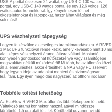
USB-A porttal összesen 24 wattal, egy USB-C 100 wattos
porttal, egy USB-C 140 wattos porttal és egy 12,6 voltos, 126
wattos autós konnektorral. Így kényelmesen tölthet
okostelefonokat és laptopokat, használhat világítást és még
sok mást!
UPS vészhelyzeti tápegység
Legyen felkészülve az esetleges áramkimaradásokra. A RIVER
3 Max UPS funkcióval rendelkezik, amely kevesebb mint 10 ms
alatt képes vészhelyzeti áramellátásra váltani. Mostantól
könnyedén gondoskodhat hűtőszekrénye vagy számítógépe
megszakítás nélküli működéséről! Mi több, ha az állomás közel
áll a lemerüléshez, akkor értesítheti a NAS vagy PC szervert,
hogy legyen ideje az adatokat menteni és biztonságosan
leállítani. Egy ilyen megoldás nagyszerű az otthoni irodában!
Többféle töltési lehetőség
Az EcoFlow RIVER 3 Max állomás többféleképpen tölthető.
Váltakozó áramú konnektor használatával mindössze
körülbelül 1,5 óra alatt tölti fel. Körülbelül ugyanennyi idő