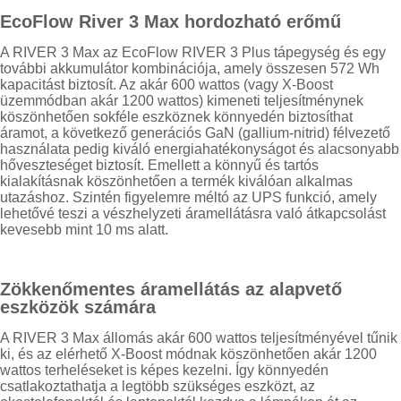
EcoFlow River 3 Max hordozható erőmű
A RIVER 3 Max az EcoFlow RIVER 3 Plus tápegység és egy
további akkumulátor kombinációja, amely összesen 572 Wh
kapacitást biztosít. Az akár 600 wattos (vagy X-Boost
üzemmódban akár 1200 wattos) kimeneti teljesítménynek
köszönhetően sokféle eszköznek könnyedén biztosíthat
áramot, a következő generációs GaN (gallium-nitrid) félvezető
használata pedig kiváló energiahatékonyságot és alacsonyabb
hőveszteséget biztosít. Emellett a könnyű és tartós
kialakításnak köszönhetően a termék kiválóan alkalmas
utazáshoz. Szintén figyelemre méltó az UPS funkció, amely
lehetővé teszi a vészhelyzeti áramellátásra való átkapcsolást
kevesebb mint 10 ms alatt.
Zökkenőmentes áramellátás az alapvető
eszközök számára
A RIVER 3 Max állomás akár 600 wattos teljesítményével tűnik
ki, és az elérhető X-Boost módnak köszönhetően akár 1200
wattos terheléseket is képes kezelni. Így könnyedén
csatlakoztathatja a legtöbb szükséges eszközt, az