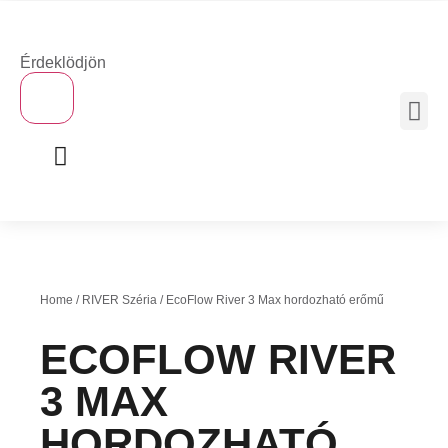
Érdeklödjön
×
MOBIL 
Home
/
RIVER Széria
/ EcoFlow River 3 Max hordozható erőmű
ECOFLOW RIVER
3 MAX
HORDOZHATÓ