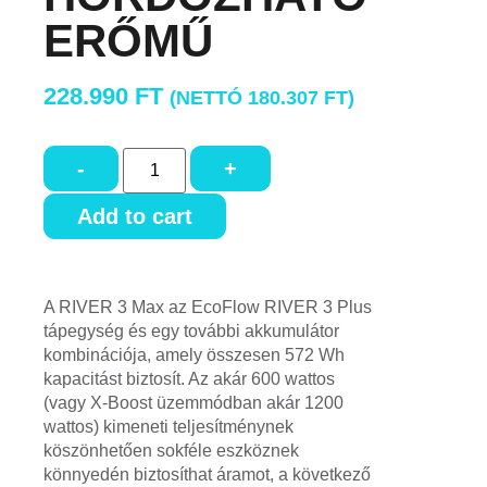
ERŐMŰ
228.990
FT
(NETTÓ
180.307
FT
)
-
+
Add to cart
A RIVER 3 Max az EcoFlow RIVER 3 Plus
tápegység és egy további akkumulátor
kombinációja, amely összesen 572 Wh
kapacitást biztosít. Az akár 600 wattos
(vagy X-Boost üzemmódban akár 1200
wattos) kimeneti teljesítménynek
köszönhetően sokféle eszköznek
könnyedén biztosíthat áramot, a következő