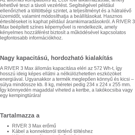
lehetővé teszi a távoli vezérlést. Segítségével például
ellenőrizheti a töltöttségi szintet, a teljesítményt és a hátralévő
üzemidőt, valamint módosíthatja a beállításokat. Hasznos
értesítéseket is kaphat például áramkimaradásokról. A RIVER 3
Max beépített színes képernyővel is rendelkezik, amely
kényelmes hozzáférést biztosít a működésével kapcsolatos
legfontosabb információkhoz.
Nagy kapacitású, hordozható kialakítás
A RIVER 3 Max állomás kapacitása eléri az 572 Wh-t, így
hosszú ideig képes ellátni a nélkülözhetetlen eszközöket
energiával. Ugyanakkor a termék meglepően könnyű és kicsi –
súlya mindössze kb. 8 kg, méretei pedig 234 x 224 x 255 mm.
Így könnyedén magaddal viheted a kertbe, a lakókocsiba vagy
egy kempingtúrára!
Tartalmazza a
RIVER 3 Max erőmű
Kábel a konnektorról történő töltéshez