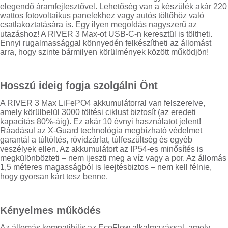
elegendő áramfejlesztővel. Lehetőség van a készülék akár 220
wattos fotovoltaikus panelekhez vagy autós töltőhöz való
csatlakoztatására is. Egy ilyen megoldás nagyszerű az
utazáshoz! A RIVER 3 Max-ot USB-C-n keresztül is töltheti.
Ennyi rugalmassággal könnyedén felkészítheti az állomást
arra, hogy szinte bármilyen körülmények között működjön!
Hosszú ideig fogja szolgálni Önt
A RIVER 3 Max LiFePO4 akkumulátorral van felszerelve,
amely körülbelül 3000 töltési ciklust biztosít (az eredeti
kapacitás 80%-áig). Ez akár 10 évnyi használatot jelent!
Ráadásul az X-Guard technológia megbízható védelmet
garantál a túltöltés, rövidzárlat, túlfeszültség és egyéb
veszélyek ellen. Az akkumulátort az IP54-es minősítés is
megkülönbözteti – nem ijeszti meg a víz vagy a por. Az állomás
1,5 méteres magasságból is leejtésbiztos – nem kell félnie,
hogy gyorsan kárt tesz benne.
Kényelmes működés
Az állomás kompatibilis az EcoFlow alkalmazással, amely