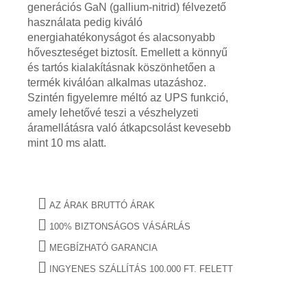
generációs GaN (gallium-nitrid) félvezető
használata pedig kiváló
energiahatékonyságot és alacsonyabb
hőveszteséget biztosít. Emellett a könnyű
és tartós kialakításnak köszönhetően a
termék kiválóan alkalmas utazáshoz.
Szintén figyelemre méltó az UPS funkció,
amely lehetővé teszi a vészhelyzeti
áramellátásra való átkapcsolást kevesebb
mint 10 ms alatt.
AZ ÁRAK BRUTTÓ ÁRAK
100% BIZTONSÁGOS VÁSÁRLÁS
MEGBÍZHATÓ GARANCIA
INGYENES SZÁLLÍTÁS 100.000 FT. FELETT