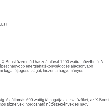
ELETT
az X-Boost üzemmód használatával 1200 wattra növelhető. A
z képest nagyobb energiahatékonyságot és alacsonyabb
ani fogja létjogosultságát, hiszen a hagyományos
ig. Az állomás 600 wattig támogatja az eszközöket, az X-Boost
romos tűzhelyek, hordozható hűtőszekrények és nagy