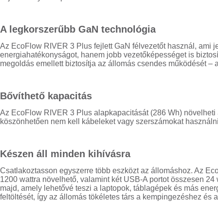
A legkorszerűbb GaN technológia
Az EcoFlow RIVER 3 Plus fejlett GaN félvezetőt használ, ami 
energiahatékonyságot, hanem jobb vezetőképességet is biztosít
megoldás emellett biztosítja az állomás csendes működését – a 
Bővíthető kapacitás
Az EcoFlow RIVER 3 Plus alapkapacitását (286 Wh) növelheti
köszönhetően nem kell kábeleket vagy szerszámokat használni
Készen áll minden kihívásra
Csatlakoztasson egyszerre több eszközt az állomáshoz. Az Ec
1200 wattra növelhető, valamint két USB-A portot összesen 24 
majd, amely lehetővé teszi a laptopok, táblagépek és más energ
feltöltését, így az állomás tökéletes társ a kempingezéshez és 