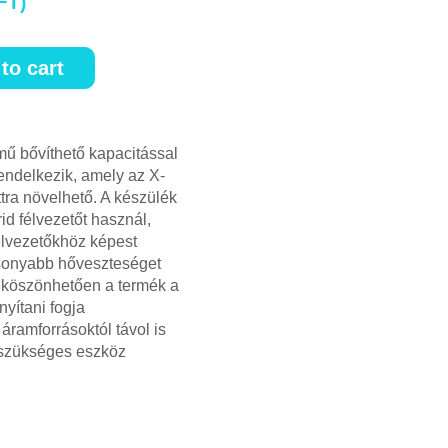
FT
)
to cart
ű bővíthető kapacitással
rendelkezik, amely az X-
ra növelhető. A készülék
id félvezetőt használ,
élvezetőkhöz képest
sonyabb hőveszteséget
ak köszönhetően a termék a
nyítani fogja
áramforrásoktól távol is
 szükséges eszköz