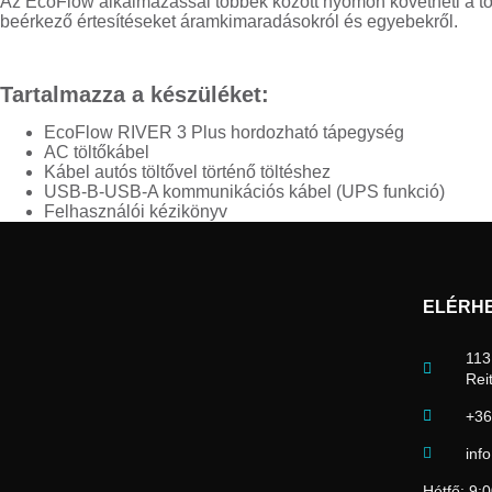
Az EcoFlow alkalmazással többek között nyomon követheti a töltöt
beérkező értesítéseket áramkimaradásokról és egyebekről.
Tartalmazza a készüléket:
EcoFlow RIVER 3 Plus hordozható tápegység
AC töltőkábel
Kábel autós töltővel történő töltéshez
USB-B-USB-A kommunikációs kábel (UPS funkció)
Felhasználói kézikönyv
ELÉRH
113
Rei
+36
inf
Hétfő: 9: