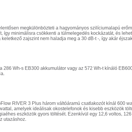
jelentősen megkülönbözteti a hagyományos szilíciumalapú erőm
, így minimálisra csökkenti a túlmelegedés kockázatát, és lehe
keletkező zajszint nem haladja meg a 30 dB-t -, így akár éjsza
 a 286 Wh-s EB300 akkumulátor vagy az 572 Wh-t kínáló EB600
a.
oFlow RIVER 3 Plus három váltóáramú csatlakozót kínál 600 wa
wattal, amelyek ideálisak okostelefonok és kisebb eszközök töl
iaéhes eszközök gyors töltését. Ezenkívül egy 12,6 voltos, 126 
az utazáshoz.