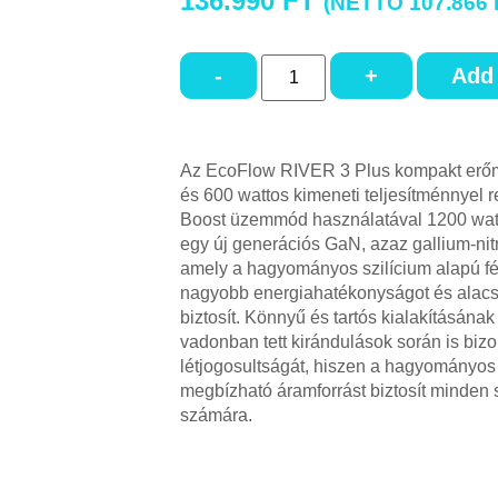
136.990
FT
(NETTÓ
107.866
-
+
Add 
Az EcoFlow RIVER 3 Plus kompakt erőm
és 600 wattos kimeneti teljesítménnyel 
Boost üzemmód használatával 1200 watt
egy új generációs GaN, azaz gallium-nitr
amely a hagyományos szilícium alapú f
nagyobb energiahatékonyságot és alac
biztosít. Könnyű és tartós kialakításán
vadonban tett kirándulások során is bizo
létjogosultságát, hiszen a hagyományos 
megbízható áramforrást biztosít minden
számára.