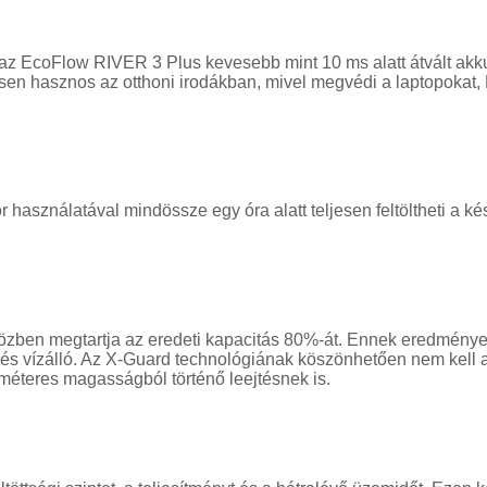
z EcoFlow RIVER 3 Plus kevesebb mint 10 ms alatt átvált akk
nösen hasznos az otthoni irodákban, mivel megvédi a laptopok
használatával mindössze egy óra alatt teljesen feltöltheti a ké
iközben megtartja az eredeti kapacitás 80%-át. Ennek eredmény
 és vízálló. Az X-Guard technológiának köszönhetően nem kell ag
5 méteres magasságból történő leejtésnek is.