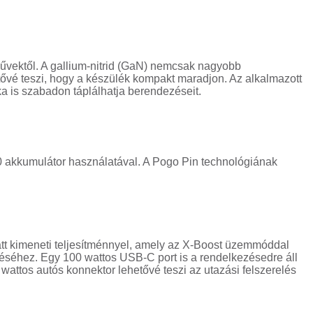
űvektől. A gallium-nitrid (GaN) nemcsak nagyobb
tővé teszi, hogy a készülék kompakt maradjon. Az alkalmazott
ka is szabadon táplálhatja berendezéseit.
 akkumulátor használatával. A Pogo Pin technológiának
tt kimeneti teljesítménnyel, amely az X-Boost üzemmóddal
téséhez. Egy 100 wattos USB-C port is a rendelkezésedre áll
wattos autós konnektor lehetővé teszi az utazási felszerelés