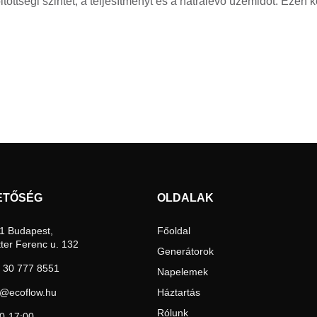
tségi szintet, a teljesítményt és a hátralévő üzemidőt. Ezen ker
ETŐSÉG
OLDALAK
1 Budapest,
Főoldal
tter Ferenc u. 132
Generátorok
 30 777 8551
Napelemek
o@ecoflow.hu
Háztartás
Rólunk
00-17:00