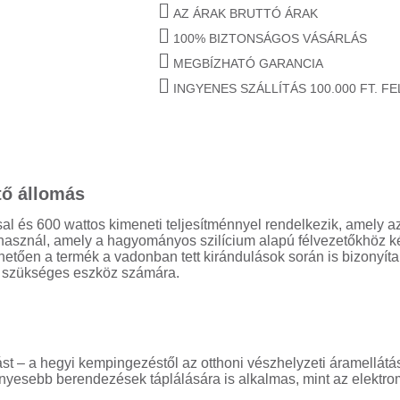
AZ ÁRAK BRUTTÓ ÁRAK
100% BIZTONSÁGOS VÁSÁRLÁS
MEGBÍZHATÓ GARANCIA
INGYENES SZÁLLÍTÁS 100.000 FT. F
tő állomás
l és 600 wattos kimeneti teljesítménnyel rendelkezik, amely 
őt használ, amely a hagyományos szilícium alapú félvezetőkhö
hetően a termék a vadonban tett kirándulások során is bizonyít
en szükséges eszköz számára.
 – a hegyi kempingezéstől az otthoni vészhelyzeti áramellátás
igényesebb berendezések táplálására is alkalmas, mint az elekt