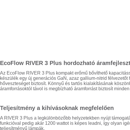
EcoFlow RIVER 3 Plus hordozható áramfejlesz
Az EcoFlow RIVER 3 Plus kompakt erőmű bővíthető kapacitássa
készülék egy új generációs GaN, azaz gallium-nitrid félvezet
hőveszteséget biztosít. Könnyű és tartós kialakításának köszön
áramforrásoktól távol is megbízható áramforrást biztosít mind
Teljesítmény a kihívásoknak megfelelően
A RIVER 3 Plus a legkülönbözőbb helyzetekben nyújt támogatást
funkcióval pedig akár 1200 wattot is képes leadni, így olyan 
teljesítményű lámpák.