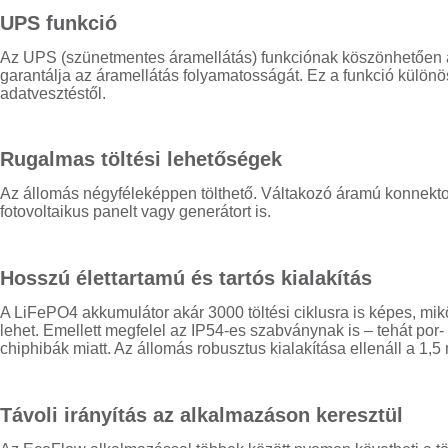
UPS funkció
Az UPS (szünetmentes áramellátás) funkciónak köszönhetően a
garantálja az áramellátás folyamatosságát. Ez a funkció külö
adatvesztéstől.
Rugalmas töltési lehetőségek
Az állomás négyféleképpen tölthető. Váltakozó áramú konnektor 
fotovoltaikus panelt vagy generátort is.
Hosszú élettartamú és tartós kialakítás
A LiFePO4 akkumulátor akár 3000 töltési ciklusra is képes, m
lehet. Emellett megfelel az IP54-es szabványnak is – tehát por-
chiphibák miatt. Az állomás robusztus kialakítása ellenáll a 1,
Távoli irányítás az alkalmazáson keresztül