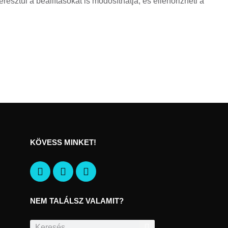
esztül a beállításokat is módosíthatja, és ellenőrizheti a
KÖVESS MINKET!
NEM TALÁLSZ VALAMIT?