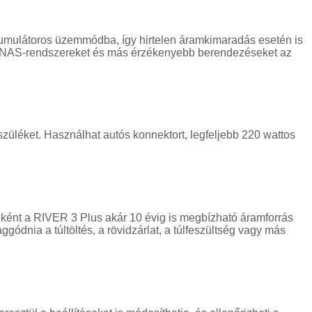
umulátoros üzemmódba, így hirtelen áramkimaradás esetén is
at, NAS-rendszereket és más érzékenyebb berendezéseket az
szüléket. Használhat autós konnektort, legfeljebb 220 wattos
eként a RIVER 3 Plus akár 10 évig is megbízható áramforrás
gódnia a túltöltés, a rövidzárlat, a túlfeszültség vagy más