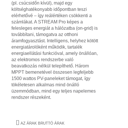
(pl. csúcsidőn kívül), majd egy
költséghatékonyabb időpontban teszi
elérhetővé – így reálértéken csökkenti a
számlákat. A STREAM Pro képes a
felesleges energiát a hálózatba (on-grid) is
továbbítani, támogatva az otthoni
áramfogyasztást. Intelligens, helyhez kötött
energiatárolóként működik, tartalék
energiaellátási funkcióval, amely önállóan,
az elektromos rendszerbe való
beavatkozás nélkül telepíthető. Három
MPPT bemenetével összesen legfeljebb
1500 wattos PV-paneleket támogat, így
tökéletesen alkalmas mind önálló
üzemmódban, mind egy teljes napelemes
rendszer részeként.
AZ ÁRAK BRUTTÓ ÁRAK