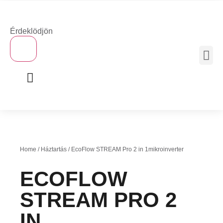
Érdeklödjön
×
MOBIL 
Home
/
Háztartás
/ EcoFlow STREAM Pro 2 in 1mikroinverter
ECOFLOW
STREAM PRO 2
IN