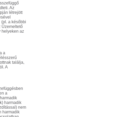
összefüggő
dteti. Az
ján létrejött
ésével
 (pl. a későbbi
az Üzemeltető
gy helyeken az
a a
aélésszerű
tnak találja,
l. A
sszefüggésben
en a
l harmadik
ok) harmadik
zdítással) nem
an harmadik
apcsolatban