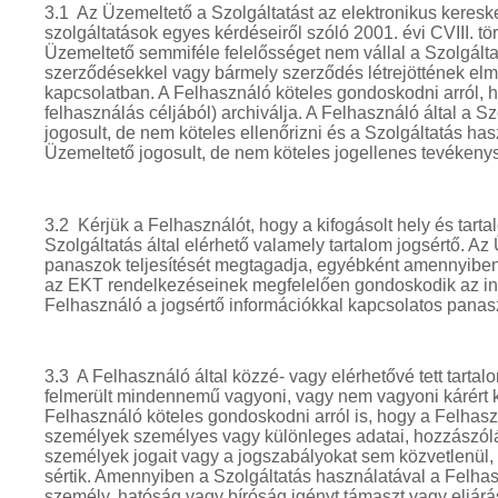
3.1 Az Üzemeltető a Szolgáltatást az elektronikus keres
szolgáltatások egyes kérdéseiről szóló 2001. évi CVIII. tör
Üzemeltető semmiféle felelősséget nem vállal a Szolgáltatá
szerződésekkel vagy bármely szerződés létrejöttének elm
kapcsolatban. A Felhasználó köteles gondoskodni arról, hog
felhasználás céljából) archiválja. A Felhasználó által a S
jogosult, de nem köteles ellenőrizni és a Szolgáltatás has
Üzemeltető jogosult, de nem köteles jogellenes tevékenysé
3.2 Kérjük a Felhasználót, hogy a kifogásolt hely és tar
Szolgáltatás által elérhető valamely tartalom jogsértő. A
panaszok teljesítését megtagadja, egyébként amennyiben 
az EKT rendelkezéseinek megfelelően gondoskodik az info
Felhasználó a jogsértő információkkal kapcsolatos panasz
3.3 A Felhasználó által közzé- vagy elérhetővé tett tarta
felmerült mindennemű vagyoni, vagy nem vagyoni kárért k
Felhasználó köteles gondoskodni arról is, hogy a Felhaszn
személyek személyes vagy különleges adatai, hozzászólás
személyek jogait vagy a jogszabályokat sem közvetlenül
sértik. Amennyiben a Szolgáltatás használatával a Felhas
személy, hatóság vagy bíróság igényt támaszt vagy eljárás