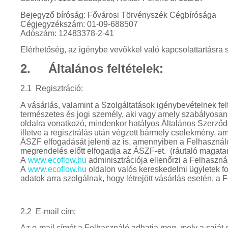
Bejegyző bíróság: Fővárosi Törvényszék Cégbírósága
Cégjegyzékszám: 01-09-688507
Adószám: 12483378-2-41
Elérhetőség, az igénybe vevőkkel való kapcsolattartásra 
2. Általános feltételek:
2.1 Regisztráció:
A vásárlás, valamint a Szolgáltatások igénybevételnek fel
természetes és jogi személy, aki vagy amely szabályosan r
oldalra vonatkozó, mindenkor hatályos Általános Szerződés
illetve a regisztrálás után végzett bármely cselekmény, a
ÁSZF elfogadását jelenti az is, amennyiben a Felhasználó
megrendelés előtt elfogadja az ÁSZF-et. (ráutaló magatart
A
www.ecoflow.hu
adminisztrációja ellenőrzi a Felhasználó
A
www.ecoflow.hu
oldalon valós kereskedelmi ügyletek fol
adatok arra szolgálnak, hogy létrejött vásárlás esetén, a
2.2 E-mail cím:
Az e-mail címét a Felhasználó adhatja meg, mely a saját 