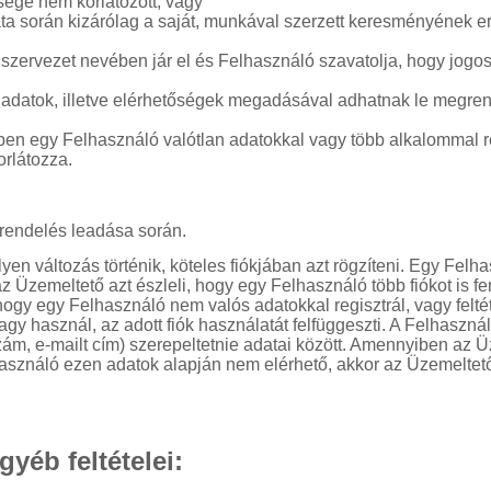
ége nem korlátozott; vagy
lata során kizárólag a saját, munkával szerzett keresményének e
szervezet nevében jár el és Felhasználó szavatolja, hogy jogosu
 adatok, illetve elérhetőségek megadásával adhatnak le megren
en egy Felhasználó valótlan adatokkal vagy több alkalommal re
orlátozza.
rendelés leadása során.
en változás történik, köteles fiókjában azt rögzíteni. Egy Felh
z Üzemeltető azt észleli, hogy egy Felhasználó több fiókot is fen
ogy egy Felhasználó nem valós adatokkal regisztrál, vagy felté
gy használ, az adott fiók használatát felfüggeszti. A Felhaszná
szám, e-mailt cím) szerepeltetnie adatai között. Amennyiben az 
asználó ezen adatok alapján nem elérhető, akkor az Üzemeltető
yéb feltételei: