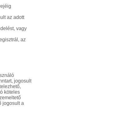
rejéig
lt az adott
delést, vagy
gisztrál, az
asználó
ntart, jogosult
telezhető,
ló köteles
Üzemeltető
 jogosult a