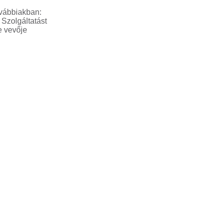
ovábbiakban:
 Szolgáltatást
e vevője