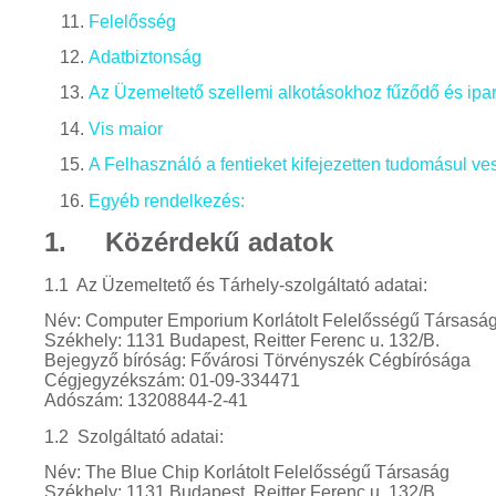
Felelősség
Adatbiztonság
Az Üzemeltető szellemi alkotásokhoz fűződő és ipa
Vis maior
A Felhasználó a fentieket kifejezetten tudomásul vesz
Egyéb rendelkezés:
1. Közérdekű adatok
1.1 Az Üzemeltető és Tárhely-szolgáltató adatai:
Név: Computer Emporium Korlátolt Felelősségű Társasá
Székhely: 1131 Budapest, Reitter Ferenc u. 132/B.
Bejegyző bíróság: Fővárosi Törvényszék Cégbírósága
Cégjegyzékszám: 01-09-334471
Adószám: 13208844-2-41
1.2 Szolgáltató adatai:
Név: The Blue Chip Korlátolt Felelősségű Társaság
Székhely: 1131 Budapest, Reitter Ferenc u. 132/B.