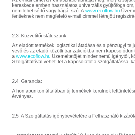
kereskedelemben használatos univerzális gyűjtőfogalom, 
nem lehet sértő vagy trágár szó. A
www.ecoflow.hu
Üzemel
fentieknek nem megfelelő e-mail címmel létrejött regisztrác
2.3 Közvetítői státuszunk:
Az eladott termékek logisztikai átadása és a pénzügyi telj
vevő és az eladó közötti tranzakciókba nem kapcsolódunk 
a
www.ecoflow.hu
Üzemeltetőjét mindennemű igénytől, köv
Szolgáltatóval veheti fel a kapcsolatot a szolgáltatással 
2.4 Garancia:
A honlapunkon általában új termékek kerülnek feltüntetés
érvényes.
2.5 A Szolgáltatás igénybevételére a Felhasználó kizárólag 