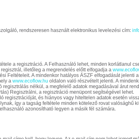
szolgáló, rendszeresen használt elektronikus levelezési cím:
in
tétele a regisztráció. A Felhasználó lehet, minden korlátlanul c
egisztrál, illetőleg a megrendelés előtt elfogadja a
www.ecoflo
i Feltételeit. A mindenkor hatályos ÁSZF elfogadását jelenti a 
mely a
www.ecoflow.hu
oldalon való részvételt jelenti. A minden
 regisztrálás nélkül, a megfelelő adatok megadásával árut ren
ás) Regisztrálni, a regisztráció menüpont segítségével lehet.
 regisztrációját, és hiányos vagy hiteltelen adatok esetén vissz
ynak, így a tagság feltétele minden kötelező rovat valósághű ki
 Felhasználó azonosítható legyen a másik fél számára.
e-mail címe kell, hogy legyen. Az e-mail cím nem lehet ismert m