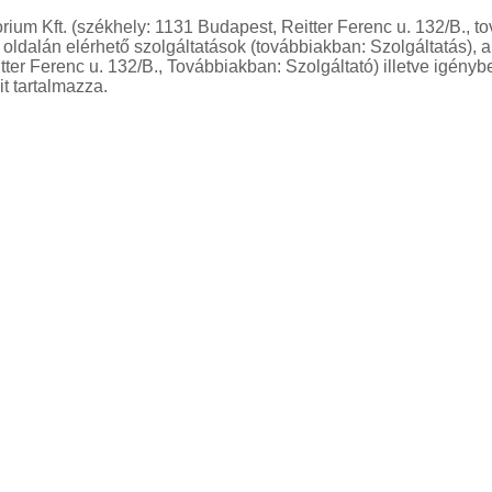
ium Kft. (székhely: 1131 Budapest, Reitter Ferenc u. 132/B., t
oldalán elérhető szolgáltatások (továbbiakban: Szolgáltatás), a
tter Ferenc u. 132/B., Továbbiakban: Szolgáltató) illetve igényb
it tartalmazza.