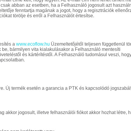
csak abban az esetben, ha a Felhasználó jogosult azt használn
tetője fenntartja magának a jogot, hogy a regisztrációk ellenőr
iókat törölje és erről a Felhasználót értesítse.
esítés a
www.ecoflow.hu
Üzemeltetőjétől teljesen függetlenül tör
be, bármilyen vita kialakulásakor a Felhasználó mentesíti
eteléstől és kártérítéstől. A Felhasználó tudomásul veszi, hogy
kapcsolatban.
re. Új termék esetén a garancia a PTK és kapcsolódó jogszabál
akkor jogosult, illetve felhasználói fiókot akkor hozhat létre, h