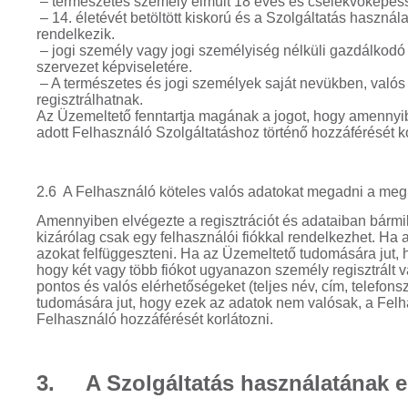
– természetes személy elmúlt 18 éves és cselekvőképess
– 14. életévét betöltött kiskorú és a Szolgáltatás haszná
rendelkezik.
– jogi személy vagy jogi személyiség nélküli gazdálkodó 
szervezet képviseletére.
– A természetes és jogi személyek saját nevükben, valós
regisztrálhatnak.
Az Üzemeltető fenntartja magának a jogot, hogy amennyib
adott Felhasználó Szolgáltatáshoz történő hozzáférését k
2.6 A Felhasználó köteles valós adatokat megadni a meg
Amennyiben elvégezte a regisztrációt és adataiban bármily
kizárólag csak egy felhasználói fiókkal rendelkezhet. Ha a
azokat felfüggeszteni. Ha az Üzemeltető tudomására jut, h
hogy két vagy több fiókot ugyanazon személy regisztrált va
pontos és valós elérhetőségeket (teljes név, cím, telefon
tudomására jut, hogy ezek az adatok nem valósak, a Felh
Felhasználó hozzáférését korlátozni.
3. A Szolgáltatás használatának eg