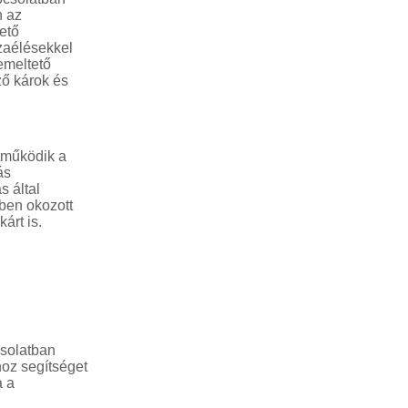
n az
ető
szaélésekkel
emeltető
ző károk és
ttműködik a
ás
s által
ében okozott
árt is.
csolatban
hoz segítséget
a a