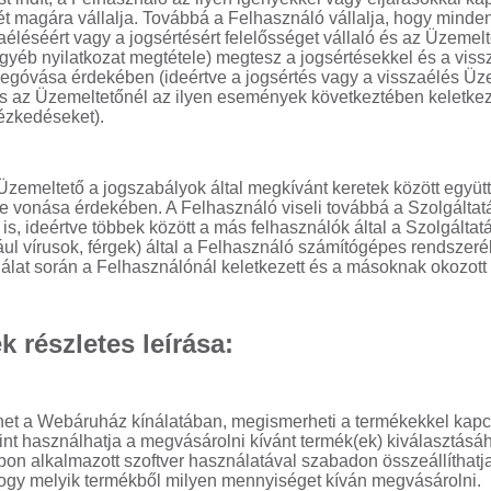
ét magára vállalja. Továbbá a Felhasználó vállalja, hogy minde
aéléséért vagy a jogsértésért felelősséget vállaló és az Üzemelt
gyéb nyilatkozat megtétele) megtesz a jogsértésekkel és a vis
góvása érdekében (ideértve a jogsértés vagy a visszaélés Üz
és az Üzemeltetőnél az ilyen események következtében keletke
ézkedéseket).
Üzemeltető a jogszabályok által megkívánt keretek között együ
re vonása érdekében. A Felhasználó viseli továbbá a Szolgáltat
s, ideértve többek között a más felhasználók által a Szolgáltatá
ául vírusok, férgek) által a Felhasználó számítógépes rendszer
lat során a Felhasználónál keletkezett és a másoknak okozott k
 részletes leírása:
het a Webáruház kínálatában, megismerheti a termékekkel kap
amint használhatja a megvásárolni kívánt termék(ek) kiválasztásá
apon alkalmazott szoftver használatával szabadon összeállíthatj
 hogy melyik termékből milyen mennyiséget kíván megvásárolni.