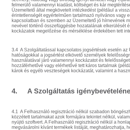
felmerülő valamennyi kiadást, költséget és kár megtérítés
Üzemeltető által megkövetelt intézkedést (például a vissz
érintetlenségét egyértelműen tartalmazó nyilvános vagy e
kapcsolatban és szemben az Üzemeltető jó hírnevének me
nevével történő összefüggésbe hozatalának elkerülését 
kockázatok megelőzése és mérséklése érdekében tett int
3.4 A Szolgáltatással kapcsolatos jogsértések esetén az 
hatóságokkal a jogsértést elkövető személyek felelősség
használatával járó valamennyi kockázatot és felelősséget i
hozzáférhetővé vagy elérhetővé tett káros tartalmak (péld
károk és egyéb veszteségek kockázatát, valamint a haszná
4. A Szolgáltatás igénybevételének
4.1 A Felhasználó regisztráció nélkül szabadon böngész
közzétett tartalmakat azok formájára tekintet nélkül, val
nyújtó szoftvert. A Felhasználó regisztráció nélkül a honl
megvásárolni kívánt termékek listáját, meghatározhatja,