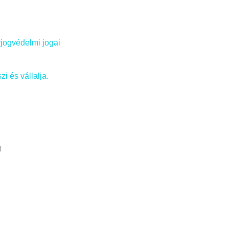
rjogvédelmi jogai
i és vállalja.
g