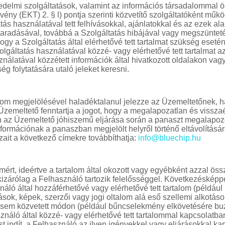
kedelmi szolgáltatások, valamint az információs társadalommal 
vény (EKT) 2. § l) pontja szerinti közvetítő szolgáltatóként műkö
s használatával tett felhívásokkal, ajánlatokkal és az ezek alap
aradásával, továbbá a Szolgáltatás hibájával vagy megszüntet
y a Szolgáltatás által elérhetővé tett tartalmat szükség esetén
zolgáltatás használatával közzé- vagy elérhetővé tett tartalmat 
ználatával közzétett információk által hivatkozott oldalakon va
g folytatására utaló jeleket keresni.
talom megjelölésével haladéktalanul jelezze az Üzemeltetőnek, h
z Üzemeltető fenntartja a jogot, hogy a megalapozatlan és vissz
az Üzemeltető jóhiszemű eljárása során a panaszt megalapozot
rmációnak a panaszban megjelölt helyről történő eltávolításáró
ait a következő címekre továbbíthatja:
info@bluechip.hu
lomért, ideértve a tartalom által okozott vagy egyébként azzal ö
izárólag a Felhasználó tartozik felelősséggel. Következésképp
áló által hozzáférhetővé vagy elérhetővé tett tartalom (példáu
ok, képek, szerzői vagy jogi oltalom alá eső szellemi alkotás
, sem közvetett módon (például bűncselekmény elkövetésére bu
ználó által közzé- vagy elérhetővé tett tartalommal kapcsolatb
t indít, a Felhasználó az ilyen igényekkel vagy eljárásokkal k