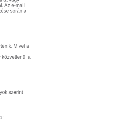
i. Az e-mail
zése során a
ténik. Mivel a
 közvetlenül a
yok szerint
a: