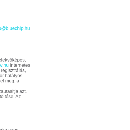
fo@bluechip.hu
selekvőképes,
w.hu
internetes
regisztrálás,
kor hatályos
del meg, a
autasítja azt.
töltése. Az
árka vagy