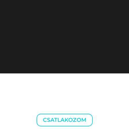
VEGYE FEL VELÜNK A
KAPCSOLATOT!
CSATLAKOZOM