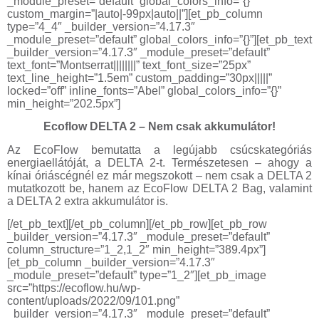
_module_preset=”default” global_colors_info=”{}”
custom_margin=”|auto|-99px|auto||”][et_pb_column
type=”4_4″ _builder_version=”4.17.3″
_module_preset=”default” global_colors_info=”{}”][et_pb_text
_builder_version=”4.17.3″ _module_preset=”default”
text_font=”Montserrat||||||||” text_font_size=”25px”
text_line_height=”1.5em” custom_padding=”30px|||||”
locked=”off” inline_fonts=”Abel” global_colors_info=”{}”
min_height=”202.5px”]
Ecoflow DELTA 2 – Nem csak akkumulátor!
Az EcoFlow bemutatta a legújabb csúcskategóriás
energiaellátóját, a DELTA 2-t. Természetesen – ahogy a
kínai óriáscégnél ez már megszokott – nem csak a DELTA 2
mutatkozott be, hanem az EcoFlow DELTA 2 Bag, valamint
a DELTA 2 extra akkumulátor is.
[/et_pb_text][/et_pb_column][/et_pb_row][et_pb_row
_builder_version=”4.17.3″ _module_preset=”default”
column_structure=”1_2,1_2″ min_height=”389.4px”]
[et_pb_column _builder_version=”4.17.3″
_module_preset=”default” type=”1_2″][et_pb_image
src=”https://ecoflow.hu/wp-
content/uploads/2022/09/101.png”
_builder_version=”4.17.3″ _module_preset=”default”