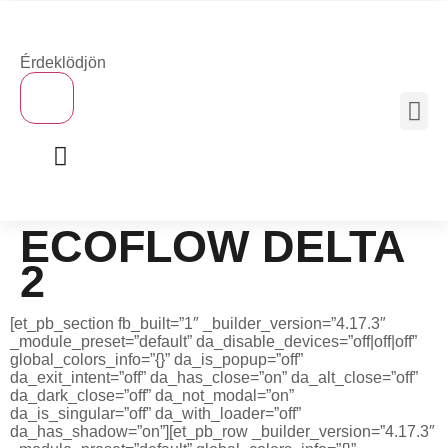
Érdeklödjön
×
MOBIL 
ECOFLOW DELTA
2
[et_pb_section fb_built=”1″ _builder_version=”4.17.3″
_module_preset=”default” da_disable_devices=”off|off|off”
global_colors_info=”{}” da_is_popup=”off”
da_exit_intent=”off” da_has_close=”on” da_alt_close=”off”
da_dark_close=”off” da_not_modal=”on”
da_is_singular=”off” da_with_loader=”off”
da_has_shadow=”on”][et_pb_row _builder_version=”4.17.3″