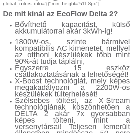
global_colors_info=”{}” min_height=”511.8px”]
De mit kínál az EcoFlow Delta 2?
Bővíthető kapacitást, külső
akkumulátorral akár 3kWh-ig!
1800W-os, szinte bármivel
kompatibilis AC kimenetet, mellyel
az otthoni készülékek több mint
90%-át tudja táplálni,
Egyszerre 15 eszköz
csatlakoztatásának a lehetőségét!
X-Boost technológiát, mely képes
megakadályozni a 2200W-os
készülékek túlterhelését!
Szélsebes töltést, az X-Stream
technológiának köszönhetően a
DELTA 2 akár 7x gyorsabban
képes tölteni, mint a
versenytársai! Teljesen lemerült