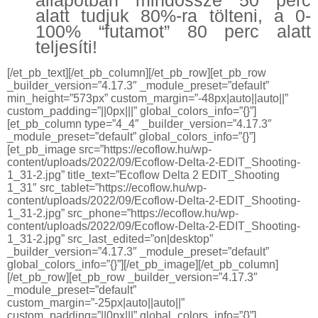
állapotban mindössze 50 perc
alatt tudjuk 80%-ra tölteni, a 0-
100% “futamot” 80 perc alatt
teljesíti!
[/et_pb_text][/et_pb_column][/et_pb_row][et_pb_row
_builder_version=”4.17.3″ _module_preset=”default”
min_height=”573px” custom_margin=”-48px|auto||auto||”
custom_padding=”||0px|||” global_colors_info=”{}”]
[et_pb_column type=”4_4″ _builder_version=”4.17.3″
_module_preset=”default” global_colors_info=”{}”]
[et_pb_image src=”https://ecoflow.hu/wp-
content/uploads/2022/09/Ecoflow-Delta-2-EDIT_Shooting-
1_31-2.jpg” title_text=”Ecoflow Delta 2 EDIT_Shooting
1_31″ src_tablet=”https://ecoflow.hu/wp-
content/uploads/2022/09/Ecoflow-Delta-2-EDIT_Shooting-
1_31-2.jpg” src_phone=”https://ecoflow.hu/wp-
content/uploads/2022/09/Ecoflow-Delta-2-EDIT_Shooting-
1_31-2.jpg” src_last_edited=”on|desktop”
_builder_version=”4.17.3″ _module_preset=”default”
global_colors_info=”{}”][/et_pb_image][/et_pb_column]
[/et_pb_row][et_pb_row _builder_version=”4.17.3″
_module_preset=”default”
custom_margin=”-25px|auto||auto||”
custom_padding=”||0px|||” global_colors_info=”{}”]