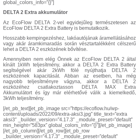
global_colors_info=”{}”]
DELTA 2 Extra akkumulátor
Az EcoFlow DELTA 2-vel egyidejűleg természetesen az
EcoFlow DELTA 2 Extra Battery is bemutatkozik.
Hosszabb kempingezéshez, lakóautójának áramellátásához
vagy akár áramkimaradás során vésztartalékként célszerű
lehet a DELTA 2 eszközének bővítése.
Amennyiben nem elég Önnek az EcoFlow DELTA 2 által
kínált 1kWh teljesítmény, akkor a DELTA 2 Extra Battery
segítségével akár 2kWh fölé nyújthatja DELTA 2
eszközének kapacitását. Abban az esetben, ha még
nagyobb teljesítményre vágyna, akkor a DELTA 2
eszközéhez csatlakoztasson DELTA MAX Extra
Akkumulátort és így már elérhetővé válik a kiemelkedő,
3kWh teljesítmény.
[/et_pb_text][et_pb_image src=”https://ecoflow.hu/wp-
content/uploads/2022/09/extra-aksi3.jpg” title_text=”extra
aksi3″ _builder_version=”4.17.3″ _module_preset=”default”
min_height=”583px” global_colors_info=”{}”][/et_pb_image]
[/et_pb_column][/et_pb_row][et_pb_row
_builder_version=”4.17.3″ _module_preset=”default”