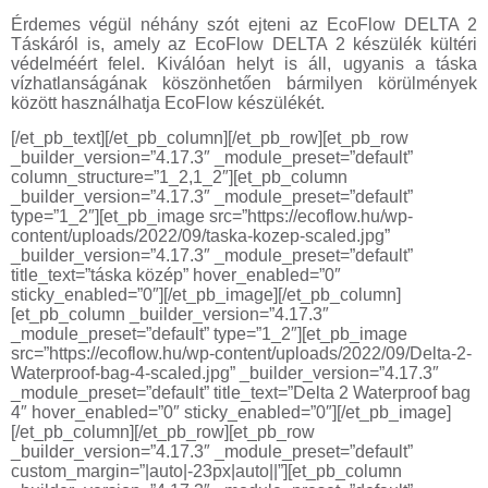
Érdemes végül néhány szót ejteni az EcoFlow DELTA 2
Táskáról is, amely az EcoFlow DELTA 2 készülék kültéri
védelméért felel. Kiválóan helyt is áll, ugyanis a táska
vízhatlanságának köszönhetően bármilyen körülmények
között használhatja EcoFlow készülékét.
[/et_pb_text][/et_pb_column][/et_pb_row][et_pb_row
_builder_version=”4.17.3″ _module_preset=”default”
column_structure=”1_2,1_2″][et_pb_column
_builder_version=”4.17.3″ _module_preset=”default”
type=”1_2″][et_pb_image src=”https://ecoflow.hu/wp-
content/uploads/2022/09/taska-kozep-scaled.jpg”
_builder_version=”4.17.3″ _module_preset=”default”
title_text=”táska közép” hover_enabled=”0″
sticky_enabled=”0″][/et_pb_image][/et_pb_column]
[et_pb_column _builder_version=”4.17.3″
_module_preset=”default” type=”1_2″][et_pb_image
src=”https://ecoflow.hu/wp-content/uploads/2022/09/Delta-2-
Waterproof-bag-4-scaled.jpg” _builder_version=”4.17.3″
_module_preset=”default” title_text=”Delta 2 Waterproof bag
4″ hover_enabled=”0″ sticky_enabled=”0″][/et_pb_image]
[/et_pb_column][/et_pb_row][et_pb_row
_builder_version=”4.17.3″ _module_preset=”default”
custom_margin=”|auto|-23px|auto||”][et_pb_column