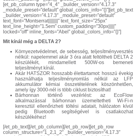
[et_pb_column type=”4_4″ _builder_version=”4.17.3″
_module_preset=”default” global_colors_info=”{}”][et_pb_text
_builder_version=”4.17.3″ _module_preset=”default”
text_font=”Montserrat||||||||” text_font_size=”25px”
text_line_height=”1.5em” custom_padding=”30px|||||”
locked=”off” inline_fonts=”Abel” global_colors_info=”{}”]
Mit kínál még a DELTA 2?
Környezetvédelmet, de sebesség, teljesítményvesztés
nélkül: napelemmel akár 3 óra alatt feltöltheti DELTA 2
készülékét, mindamellett 500W-os bemeneti
teljesítményt kínál.
Akár HATSZOR hosszabb élettartamot: hosszú évekig
használhatja teljesítményromlás nélkül az LFP
akkumulátor kémiai összetételének köszönhetően,
amely így 3000-nél is több ciklust biztosíthat!
Bárhonnan történő vezérlést: az EcoFlow
alkalmazással bárhonnan üzemeltetheti Wi-Fi-n
keresztül ellenőrizheti töltési adatait, hálózaton kívül
pedig Bluetooth segítségével is csatlakozhat
készülékéhez!
[/et_pb_text][/et_pb_column][/et_pb_row][et_pb_row
column_structure=”1_2,1_2″ _builder_version=”4.17.3″