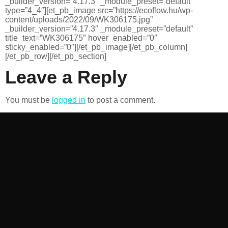
_builder_version=”4.17.3″ _module_preset=”default”
type=”4_4″][et_pb_image src=”https://ecoflow.hu/wp-
content/uploads/2022/09/WK306175.jpg”
_builder_version=”4.17.3″ _module_preset=”default”
title_text=”WK306175″ hover_enabled=”0″
sticky_enabled=”0″][/et_pb_image][/et_pb_column]
[/et_pb_row][/et_pb_section]
Leave a Reply
You must be
logged in
to post a comment.