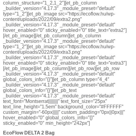
column_structure=”1_2,1_2″][et_pb_column
_builder_version=”4.17.3″ _module_preset=”default”
type=”1_2″][et_pb_image src=”https://ecoflow.hu/wp-
content/uploads/2022/09/extra2.png”
_builder_version=”4.17.3″ _module_preset=”default”
hover_enabled=”0″ sticky_enabled=”0″ title_text=”extra2″]
[/et_pb_image][/et_pb_column][et_pb_column
_builder_version=”4.17.3″ _module_preset=”default”
type=”1_2″][et_pb_image src=”https://ecoflow.hu/wp-
content/uploads/2022/09/extra3.png”
_builder_version=”4.17.3″ _module_preset=”default”
hover_enabled=”0″ sticky_enabled=”0″ title_text=”extra3″]
[/et_pb_image][/et_pb_column][/et_pb_row][et_pb_row
_builder_version=”4.17.3″ _module_preset=”default”
global_colors_info=”{}”][et_pb_column type=”4_4″
_builder_version=”4.17.3″ _module_preset=”default”
global_colors_info=”{}”][et_pb_text
_builder_version=”4.17.3″ _module_preset=”default”
text_font=”Montserrat||||||||” text_font_size=”25px”
text_line_height=”1.5em” background_color=”#FFFFFF”
custom_margin=”-60px|||||” custom_padding=”0px||0px|||”
hover_enabled=”0″ global_colors_info=”{}”
sticky_enabled=”0″ min_height=”242px”]
EcoFlow DELTA 2 Bag