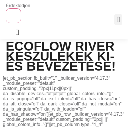
Érdeklödjön
×
MOBIL 
ECOFLOW RIVER
KÉSZÜLÉKEK KI-
ÉS BEVEZETÉSE!
[et_pb_section fb_built=”1″ _builder_version=”4.17.3″
_module_preset=”default”
custom_padding=”2px|11px||0px||”
da_disable_devices=”off|off|off” global_colors_info=”{}”
da_is_popup=”off” da_exit_intent=”off” da_has_close=”on”
da_alt_close=”off” da_dark_close=”off” da_not_modal=”on”
da_is_singular=”off” da_with_loader=”off”
da_has_shadow=”on”][et_pb_row _builder_version=”4.17.3″
_module_preset=”default” custom_padding=”0px|||||”
global_colors_info=”{}”][et_pb_column type=”4_4″