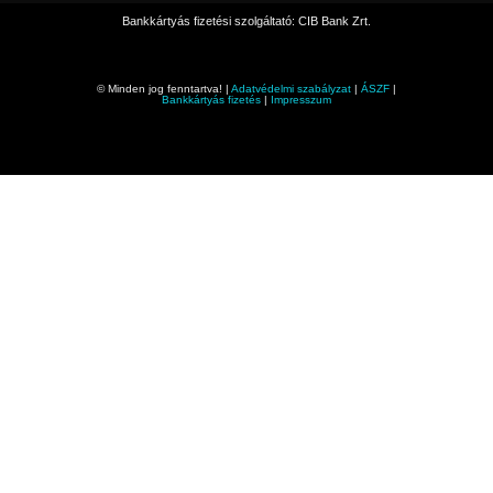
Bankkártyás fizetési szolgáltató: CIB Bank Zrt.
© Minden jog fenntartva! |
Adatvédelmi szabályzat
|
ÁSZF
|
Bankkártyás fizetés
|
Impresszum