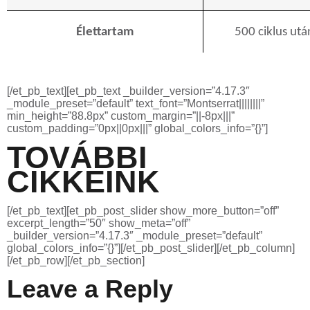
Élettartam
500 ciklus ut
[/et_pb_text][et_pb_text _builder_version=”4.17.3″
_module_preset=”default” text_font=”Montserrat||||||||”
min_height=”88.8px” custom_margin=”||-8px|||”
custom_padding=”0px||0px|||” global_colors_info=”{}”]
TOVÁBBI
CIKKEINK
[/et_pb_text][et_pb_post_slider show_more_button=”off”
excerpt_length=”50″ show_meta=”off”
_builder_version=”4.17.3″ _module_preset=”default”
global_colors_info=”{}”][/et_pb_post_slider][/et_pb_column]
[/et_pb_row][/et_pb_section]
Leave a Reply