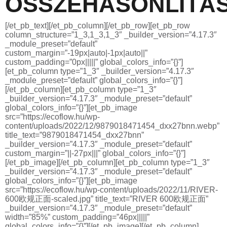
ÖSSZEHASONLÍTÁ
[/et_pb_text][/et_pb_column][/et_pb_row][et_pb_row
column_structure=”1_3,1_3,1_3″ _builder_version=”4.17.3″
_module_preset=”default”
custom_margin=”-19px|auto|-1px|auto||”
custom_padding=”0px|||||” global_colors_info=”{}”]
[et_pb_column type=”1_3″ _builder_version=”4.17.3″
_module_preset=”default” global_colors_info=”{}”]
[/et_pb_column][et_pb_column type=”1_3″
_builder_version=”4.17.3″ _module_preset=”default”
global_colors_info=”{}”][et_pb_image
src=”https://ecoflow.hu/wp-
content/uploads/2022/12/9879018471454_dxx27bnn.webp”
title_text=”9879018471454_dxx27bnn”
_builder_version=”4.17.3″ _module_preset=”default”
custom_margin=”||-27px|||” global_colors_info=”{}”]
[/et_pb_image][/et_pb_column][et_pb_column type=”1_3″
_builder_version=”4.17.3″ _module_preset=”default”
global_colors_info=”{}”][et_pb_image
src=”https://ecoflow.hu/wp-content/uploads/2022/11/RIVER-
600欧规正面-scaled.jpg” title_text=”RIVER 600欧规正面”
_builder_version=”4.17.3″ _module_preset=”default”
width=”85%” custom_padding=”46px|||||”
global_colors_info=”{}”][/et_pb_image][/et_pb_column]