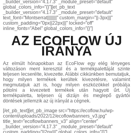
_builder_version=”4.17.3″ _module_preset=”default”
global_colors_info=”{}”][et_pb_text
_builder_version=”4.17.3″ _module_preset=”default”
text_font=”Montserrat||||||||” custom_margin=”||-3px|||”
custom_padding=”0px||22px|||” locked=”off”
inline_fonts=”Abel” global_colors_info=”{}”]
AZ ECOFLOW ÚJ
IRÁNYA
Az elmúlt hónapokban az EcoFlow egy elég lényeges
változáson ment keresztül és a termékpalettáját szinte
teljesen lecserélte, kivezette. Alábbi cikkünkben bemutatjuk,
hogy milyen termékek kerültek kivezetésre, valamint
megmutatjuk azt is, hogy milyen eszközökkel próbálja
pótolni a kivezetett termékek után hagyott űrt. Új
termékpaletta, teljesen új dizájn és meglepő gyártói
döntések jellemzik az új irányát a cégnek.
[/et_pb_text][et_pb_image src=”https://ecoflow.hu/wp-
content/uploads/2022/12/ecoflowbanners_v3.jpg”
title_text=”ecoflowbanners_v3″ align=”center”
_builder_version=”4.17.3″ _module_preset=”default”
custom_padding=”||2px|||” global_colors_info=”{}”]