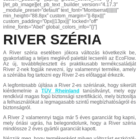
[/et_pb_image][et_pb_text _builder_version=”4.17.3″
_module_preset=”default” text_font=”Montserrat||||||||”
min_height=”88.8px” custom_margin=”||-8px|||”
custom_padding=”0px||13px|||” locked=”off”
inline_fonts=”Abel” global_colors_info=”{}”]
RIVER SZÉRIA
A River széria esetében jókora változás következik be,
gyakorlatilag a teljes meglévő palettát lecseréli az EcoFlow.
Az új, továbbfejlesztett és praktikusabb termékcsaládját
River 2-nek fogják nevezni, így valamennyi terméke, amely
a szériába fog tartozni egy River 2-es előtaggal érkezik.
A legfontosabb újítása a River 2-es szériának, hogy sikerült
kiérdemelnie a
TÜV Rheinland
tanúsítványt, mely egy
rendkívül magas fogú biztonsági szertifikáció, mely biztosítja
a felhasználókat a legmagasabb szintű megbízhatóságról és
biztonságról.
A River 2 valamennyi tagja már 5 éves garanciát fog kapni,
mely óriási ugrás, ha belegondolunk, hogy a River széria
mindössze 2 éves gyártói garanciát kapott.
Nézzük meg, hogy termékenként milyen változást eszközöl-