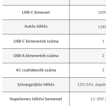
USB-C kimenet
100
Autós töltés
136
USB-C kimenetek száma
1
USB-A kimenetek száma
2
AC csatlakozók száma
3
Szivargyújtós töltés
12V/24V, alapé
Napelemes töltési bemenet
11-30V