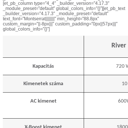
[et_pb_column type=”4_4″ _builder_version=”4.17.3″
_module_preset=”default” global_colors_info=”{}”][et_pb_text
_builder_version=”4.17.3″ _module_preset=”default”
text_font=”Montserrat||||||||” min_height=”88.8px”
custom_margin=”||-8px|||” custom_padding=”0px||57px|||”
global_colors_info=”{}”]
River
Kapacitás
720 
Kimenetek száma
10
AC kimenet
600
X-Boost kimenet
180