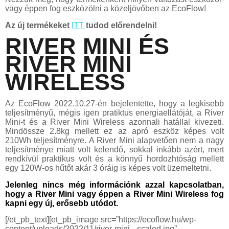
vagy éppen fog eszközölni a közeljövőben az EcoFlow!
Az új termékeket
ITT
tudod előrendelni!
RIVER MINI ÉS
RIVER MINI
WIRELESS
Az EcoFlow 2022.10.27-én bejelentette, hogy a legkisebb
teljesítményű, mégis igen pratiktus energiaellátóját, a River
Mini-t és a River Mini Wireless azonnali hatállal kivezeti.
Mindössze 2.8kg mellett ez az apró eszköz képes volt
210Wh teljesítményre. A River Mini alapvetően nem a nagy
teljesítménye miatt volt kelendő, sokkal inkább azért, mert
rendkívül praktikus volt és a könnyű hordozhtóság mellett
egy 120W-os hűtőt akár 3 óráig is képes volt üzemeltetni.
Jelenleg nincs még információnk azzal kapcsolatban,
hogy a River Mini vagy éppen a River Mini Wireless fog
kapni egy új, erősebb utódot.
[/et_pb_text][et_pb_image src=”https://ecoflow.hu/wp-
content/uploads/2022/11/river-mini_-scaled.jpg”