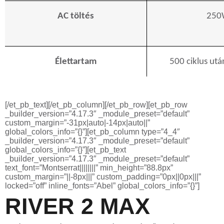
AC töltés
250
Élettartam
500 ciklus ut
[/et_pb_text][/et_pb_column][/et_pb_row][et_pb_row
_builder_version=”4.17.3″ _module_preset=”default”
custom_margin=”-31px|auto|-14px|auto||”
global_colors_info=”{}”][et_pb_column type=”4_4″
_builder_version=”4.17.3″ _module_preset=”default”
global_colors_info=”{}”][et_pb_text
_builder_version=”4.17.3″ _module_preset=”default”
text_font=”Montserrat||||||||” min_height=”88.8px”
custom_margin=”||-8px|||” custom_padding=”0px||0px|||”
locked=”off” inline_fonts=”Abel” global_colors_info=”{}”]
RIVER 2 MAX