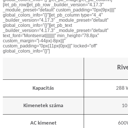
[/et_pb_row][et_pb_row _builder_version=”4.17.3″
_module_preset=”default” custom_padding=”0px|9px||||”
global_colors_info=”{}”][et_pb_column type=”4_4″
_builder_version=”4.17.3″ _module_preset=”default”
global_colors_info=”{}”][et_pb_text
_builder_version=”4.17.3″ _module_preset=”default”
text_font=”Montserrat||||||||” min_height=”78.8px”
custom_margin=”|-44px|-8px|||”
custom_padding=”0px|11px|0px|||” locked=”off”
global_colors_info=”{}”]
Riv
Kapacitás
288
Kimenetek száma
10
AC kimenet
600