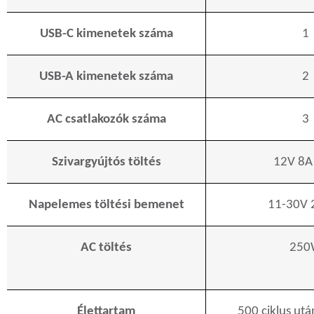
USB-C kimenetek száma
1
USB-A kimenetek száma
2
AC csatlakozók száma
3
Szivargyújtós töltés
12V 8A
Napelemes töltési bemenet
11-30V
AC töltés
250
Élettartam
500 ciklus ut