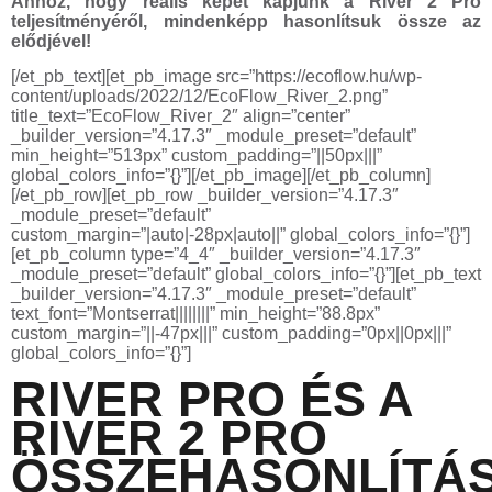
Ahhoz, hogy reális képet kapjunk a River 2 Pro
teljesítményéről, mindenképp hasonlítsuk össze az
elődjével!
[/et_pb_text][et_pb_image src=”https://ecoflow.hu/wp-
content/uploads/2022/12/EcoFlow_River_2.png”
title_text=”EcoFlow_River_2″ align=”center”
_builder_version=”4.17.3″ _module_preset=”default”
min_height=”513px” custom_padding=”||50px|||”
global_colors_info=”{}”][/et_pb_image][/et_pb_column]
[/et_pb_row][et_pb_row _builder_version=”4.17.3″
_module_preset=”default”
custom_margin=”|auto|-28px|auto||” global_colors_info=”{}”]
[et_pb_column type=”4_4″ _builder_version=”4.17.3″
_module_preset=”default” global_colors_info=”{}”][et_pb_text
_builder_version=”4.17.3″ _module_preset=”default”
text_font=”Montserrat||||||||” min_height=”88.8px”
custom_margin=”||-47px|||” custom_padding=”0px||0px|||”
global_colors_info=”{}”]
RIVER PRO ÉS A
RIVER 2 PRO
ÖSSZEHASONLÍTÁ