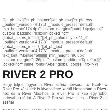
[/et_pb_text][/et_pb_column][/et_pb_row][et_pb_row
_builder_version=”4.17.3″ _module_preset=”default”
min_height=”174.4px” custom_margin=”|auto|-14px|auto||”
custom_padding=”||0px|||” locked=”off”
global_colors_info=”{}”][et_pb_column type=”4_4″
_builder_version=”4.17.3″ _module_preset=”default”
global_colors_info=”{}”][et_pb_text
_builder_version=”4.17.3″ _module_preset=”default”
text_font=”Montserrat||||||||” min_height=”96.8px”
custom_margin=”||-26px|||” custom_padding=”0px||0px|||”
locked=”off” inline_fonts=”Abel” global_colors_info=”{}”]
RIVER 2 PRO
Hogy teljes legyen a River széria névsora, az EcoFlow
River Pro készülék is kivezetésre kerül! Hasonlóan a River-
hez és a River Max-hoz, a River Pro is kap egy jobb,
tartósabb utódot. A River 2 Pro-val lesz teljes a River 2-es
széria!