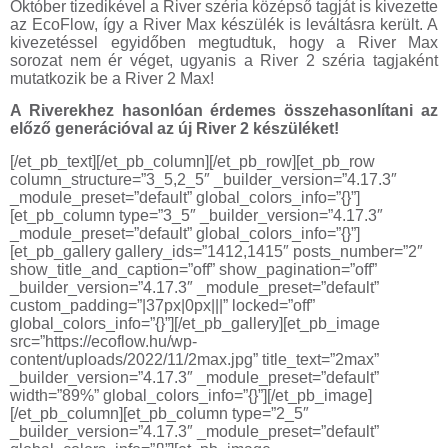
Október tizedikével a River széria középső tagját is kivezette
az EcoFlow, így a River Max készülék is leváltásra került. A
kivezetéssel egyidőben megtudtuk, hogy a River Max
sorozat nem ér véget, ugyanis a River 2 széria tagjaként
mutatkozik be a River 2 Max!
A Riverekhez hasonlóan érdemes összehasonlítani az
előző generációval az új River 2 készüléket!
[/et_pb_text][/et_pb_column][/et_pb_row][et_pb_row
column_structure=”3_5,2_5″ _builder_version=”4.17.3″
_module_preset=”default” global_colors_info=”{}”]
[et_pb_column type=”3_5″ _builder_version=”4.17.3″
_module_preset=”default” global_colors_info=”{}”]
[et_pb_gallery gallery_ids=”1412,1415″ posts_number=”2″
show_title_and_caption=”off” show_pagination=”off”
_builder_version=”4.17.3″ _module_preset=”default”
custom_padding=”|37px|0px|||” locked=”off”
global_colors_info=”{}”][/et_pb_gallery][et_pb_image
src=”https://ecoflow.hu/wp-
content/uploads/2022/11/2max.jpg” title_text=”2max”
_builder_version=”4.17.3″ _module_preset=”default”
width=”89%” global_colors_info=”{}”][/et_pb_image]
[/et_pb_column][et_pb_column type=”2_5″
_builder_version=”4.17.3″ _module_preset=”default”