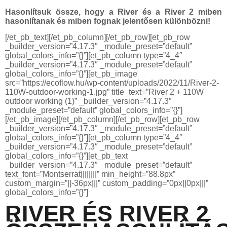
Hasonlítsuk össze, hogy a River és a River 2 miben
hasonlítanak és miben fognak jelentősen különbözni!
[/et_pb_text][/et_pb_column][/et_pb_row][et_pb_row
_builder_version=”4.17.3″ _module_preset=”default”
global_colors_info=”{}”][et_pb_column type=”4_4″
_builder_version=”4.17.3″ _module_preset=”default”
global_colors_info=”{}”][et_pb_image
src=”https://ecoflow.hu/wp-content/uploads/2022/11/River-2-
110W-outdoor-working-1.jpg” title_text=”River 2 + 110W
outdoor working (1)” _builder_version=”4.17.3″
_module_preset=”default” global_colors_info=”{}”]
[/et_pb_image][/et_pb_column][/et_pb_row][et_pb_row
_builder_version=”4.17.3″ _module_preset=”default”
global_colors_info=”{}”][et_pb_column type=”4_4″
_builder_version=”4.17.3″ _module_preset=”default”
global_colors_info=”{}”][et_pb_text
_builder_version=”4.17.3″ _module_preset=”default”
text_font=”Montserrat||||||||” min_height=”88.8px”
custom_margin=”||-36px|||” custom_padding=”0px||0px|||”
global_colors_info=”{}”]
RIVER ÉS RIVER 2