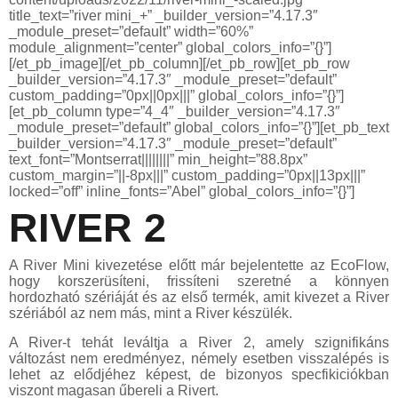
title_text=”river mini_+” _builder_version=”4.17.3″
_module_preset=”default” width=”60%”
module_alignment=”center” global_colors_info=”{}”]
[/et_pb_image][/et_pb_column][/et_pb_row][et_pb_row
_builder_version=”4.17.3″ _module_preset=”default”
custom_padding=”0px||0px|||” global_colors_info=”{}”]
[et_pb_column type=”4_4″ _builder_version=”4.17.3″
_module_preset=”default” global_colors_info=”{}”][et_pb_text
_builder_version=”4.17.3″ _module_preset=”default”
text_font=”Montserrat||||||||” min_height=”88.8px”
custom_margin=”||-8px|||” custom_padding=”0px||13px|||”
locked=”off” inline_fonts=”Abel” global_colors_info=”{}”]
RIVER 2
A River Mini kivezetése előtt már bejelentette az EcoFlow,
hogy korszerüsíteni, frissíteni szeretné a könnyen
hordozható szériáját és az első termék, amit kivezet a River
szériából az nem más, mint a River készülék.
A River-t tehát leváltja a River 2, amely szignifikáns
változást nem eredményez, némely esetben visszalépés is
lehet az elődjéhez képest, de bizonyos specfikiciókban
viszont magasan űbereli a Rivert.