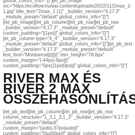
global_colors_info=”{}”][et_pb_image
src=”https://ecoflow.hu/wp-content/uploads/2022/11/2max_1-
1.jpg” title_text=”2max_1 (1)” _builder_version=”4.17.3″
_module_preset=”default” global_colors_info=”{}”]
[/et_pb_image][/et_pb_column][/et_pb_row][et_pb_row
_builder_version=”4.17.3″ _module_preset=”default”
custom_padding=”||1px|||” global_colors_info=”{}”]
[et_pb_column type=”4_4″ _builder_version=”4.17.3″
_module_preset=”default” global_colors_info=”{}”][et_pb_text
_builder_version=”4.17.3″ _module_preset=”default”
text_font=”Montserrat||||||||” min_height=”78.8px”
custom_margin=”|-44px|-8px|||”
custom_padding=”0px|11px|0px|||” global_colors_info=”{}”]
RIVER MAX ÉS
RIVER 2 MAX
ÖSSZEHASONLÍTÁ
[/et_pb_text][/et_pb_column][/et_pb_row][et_pb_row
column_structure=”1_3,1_3,1_3″ _builder_version=”4.17.3″
_module_preset=”default”
custom_margin=”|auto|-37px|auto||”
custom_padding=”0px||0px|||” global_colors_info=”{}”]