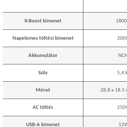
X-Boost kimenet
180
Napelemes töltési kimenet
200
Akkumulátor
NC
Súly
5,4 
Méret
28.8 x 18.5 
AC töltés
250
USB-A kimenet
12