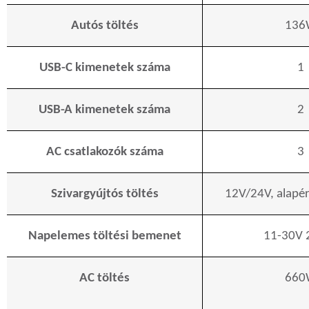
Autós töltés
136
USB-C kimenetek száma
1
USB-A kimenetek száma
2
AC csatlakozók száma
3
Szivargyújtós töltés
12V/24V, alapé
Napelemes töltési bemenet
11-30V
AC töltés
660