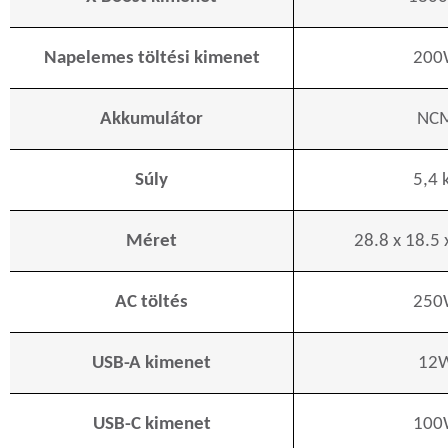
Napelemes töltési kimenet
200
Akkumulátor
NC
Súly
5,4 
Méret
28.8 x 18.5 
AC töltés
250
USB-A kimenet
12
USB-C kimenet
100