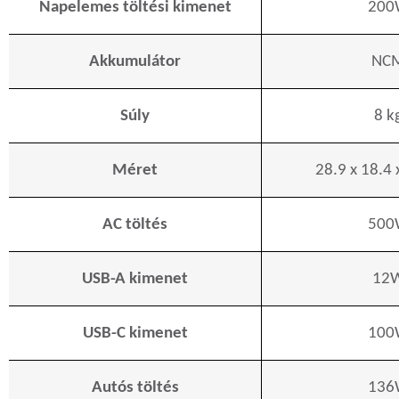
Napelemes töltési kimenet
200
Akkumulátor
NC
Súly
8 k
Méret
28.9 x 18.4 
AC töltés
500
USB-A kimenet
12
USB-C kimenet
100
Autós töltés
136