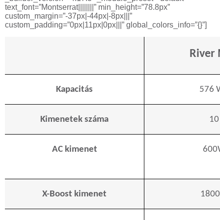
text_font=”Montserrat||||||||” min_height=”78.8px”
custom_margin=”-37px|-44px|-8px|||”
custom_padding=”0px|11px|0px|||” global_colors_info=”{}”]
River
Kapacitás
576 
Kimenetek száma
10
AC kimenet
600
X-Boost kimenet
180