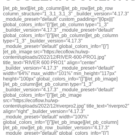
[/et_pb_text][/et_pb_column][/et_pb_row][et_pb_row
column_structure=”1_3,1_3,1_3″ _builder_version=”4.17.3″
_module_preset=”default” custom_padding=”||0px|||”
global_colors_info=”{}”][et_pb_column type=”1_3″
_builder_version=”4.17.3″ _module_preset=”default”
global_colors_info=”{}”][/et_pb_column][et_pb_column
type=”1_3″ _builder_version=”4.17.3″
_module_preset=”default” global_colors_info=”{}”]
[et_pb_image src=”https://ecoflow.hu/wp-
content/uploads/2022/12/RIVER-600-PRO1.jpg”
title_text=”RIVER 600 PRO1″ align=”center”
_builder_version=”4.17.3″ _module_preset=”default”
width=”64%” max_width=”101%” min_height=”117px”
height=”100px” global_colors_info=”{}”][/et_pb_image]
[/et_pb_column][et_pb_column type=”1_3″
_builder_version=”4.17.3″ _module_preset=”default”
global_colors_info=”{}”][et_pb_image
src=”https://ecoflow.hu/wp-
content/uploads/2022/12/riverpro2.jpg” title_text=”riverpro2″
align=”right” _builder_version=”4.17.3″
_module_preset=”default” width=”100%”
global_colors_info=”{}”][/et_pb_image][/et_pb_column]
[/et_pb_row][et_pb_row _builder_version=”4.17.3″
_module_preset=”default” global_colors_info=”{}”]