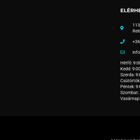
ELÉRH
113
Reit
+36
inf
Hétfő: 9:0
Kedd: 9:0
Szerda: 9
Csütörtök
Péntek: 9
Szombat: 
Vasárnap: