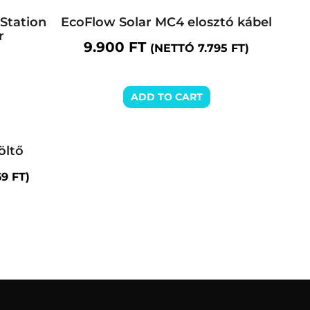
Station
EcoFlow Solar MC4 elosztó kábel
r
9.900
FT
(NETTÓ
7.795
FT
)
ADD TO CART
öltő
69
FT
)