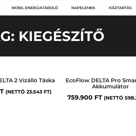
MOBIL ENERGIATÁROLÓ
NAPELEMEK
HÁZTARTÁS
G: KIEGÉSZÍTŐ
LTA 2 Vízálló Táska
EcoFlow DELTA Pro Smar
Akkumulátor
T
(NETTÓ
23.543
FT
)
759.900
FT
(NETTÓ
598