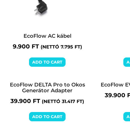
EcoFlow AC kábel
9.900
FT
(NETTÓ
7.795
FT
)
ADD TO CART
A
EcoFlow DELTA Pro to Okos
EcoFlow E
Generátor Adapter
39.900
39.900
FT
(NETTÓ
31.417
FT
)
ADD TO CART
A