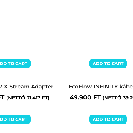
DD TO CART
ADD TO CART
V X-Stream Adapter
EcoFlow INFINITY kábe
FT
49.900
FT
(NETTÓ
31.417
FT
)
(NETTÓ
39.
DD TO CART
ADD TO CART