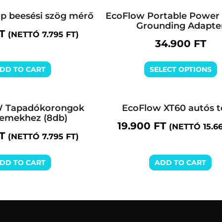
p beesési szög mérő
EcoFlow Portable Power 
Grounding Adapte
T
(NETTÓ
7.795
FT
)
34.900
FT
DD TO CART
SELECT OPTIONS
 Tapadókorongok
EcoFlow XT60 autós t
emekhez (8db)
19.900
FT
(NETTÓ
15.6
T
(NETTÓ
7.795
FT
)
DD TO CART
ADD TO CART