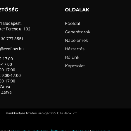
ETŐSÉG
OLDALAK
Főoldal
1 Budapest,
ter Ferenc u. 132
Generátorok
 30 777 8551
Napelemek
Háztartás
o@ecoflow.hu
Rólunk
0-17:00
0-17:00
Kapcsolat
:00-17:00
: 9:00-17:00
:00-17:00
Zárva
 Zárva
Bankkártyás fizetési szolgáltató: CIB Bank Zrt.