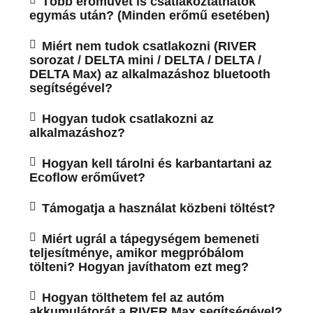
Több erőművet is csatlakoztathatok
egymás után? (Minden erőmű esetében)
Miért nem tudok csatlakozni (RIVER
sorozat / DELTA mini / DELTA / DELTA /
DELTA Max) az alkalmazáshoz bluetooth
segítségével?
Hogyan tudok csatlakozni az
alkalmazáshoz?
Hogyan kell tárolni és karbantartani az
Ecoflow erőművet?
Támogatja a használat közbeni töltést?
Miért ugrál a tápegységem bemeneti
teljesítménye, amikor megpróbálom
tölteni? Hogyan javíthatom ezt meg?
Hogyan tölthetem fel az autóm
akkumulátorát a RIVER Max segítségével?