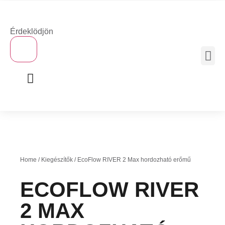
Érdeklödjön
×
MOBIL 
Home
/
Kiegészítők
/ EcoFlow RIVER 2 Max hordozható erőmű
ECOFLOW RIVER
2 MAX