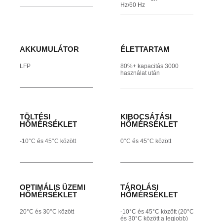
Hz/60 Hz
AKKUMULÁTOR
ÉLETTARTAM
LFP
80%+ kapacitás 3000
használat után
TÖLTÉSI
KIBOCSÁTÁSI
HŐMÉRSÉKLET
HŐMÉRSÉKLET
-10°C és 45°C között
0°C és 45°C között
OPTIMÁLIS ÜZEMI
TÁROLÁSI
HŐMÉRSÉKLET
HŐMÉRSÉKLET
20°C és 30°C között
-10°C és 45°C között (20°C
és 30°C között a legjobb)