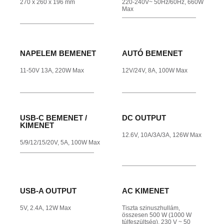
270 x 260 x 196 mm
220-240V~ 50Hz/60Hz, 660W
Max
NAPELEM BEMENET
AUTÓ BEMENET
11-50V 13A, 220W Max
12V/24V, 8A, 100W Max
USB-C BEMENET /
DC OUTPUT
KIMENET
12.6V, 10A/3A/3A, 126W Max
5/9/12/15/20V, 5A, 100W Max
USB-A OUTPUT
AC KIMENET
5V, 2.4A, 12W Max
Tiszta szinuszhullám,
összesen 500 W (1000 W
túlfeszültség), 230 V ~ 50