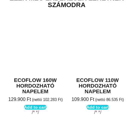
SZÁMODRA​
ECOFLOW 160W
ECOFLOW 110W
HORDOZHATÓ
HORDOZHATÓ
NAPELEM
NAPELEM
129.900
Ft
109.900
Ft
(nettó
102.283
Ft
)
(nettó
86.535
Ft
)
Add to cart
Add to cart
/* */
/* */