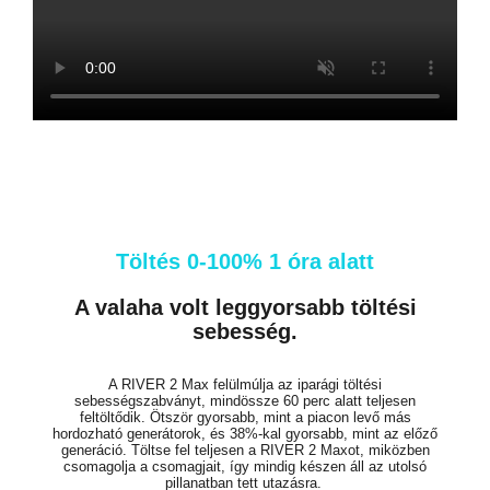
Töltés 0-100% 1 óra alatt
A valaha volt leggyorsabb töltési
sebesség.
A RIVER 2 Max felülmúlja az iparági töltési
sebességszabványt, mindössze 60 perc alatt teljesen
feltöltődik. Ötször gyorsabb, mint a piacon levő más
hordozható generátorok, és 38%-kal gyorsabb, mint az előző
generáció. Töltse fel teljesen a RIVER 2 Maxot, miközben
csomagolja a csomagjait, így mindig készen áll az utolsó
pillanatban tett utazásra.