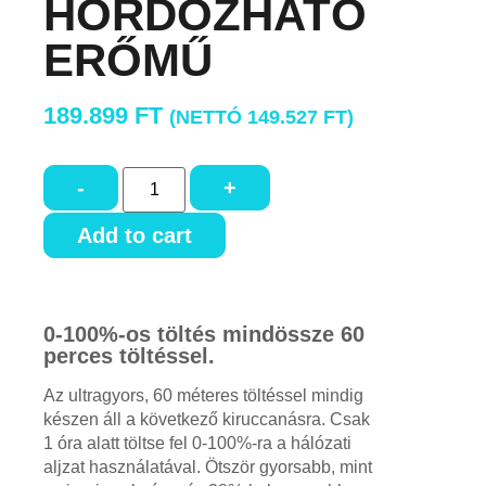
HORDOZHATÓ
ERŐMŰ
189.899
FT
(NETTÓ
149.527
FT
)
-
+
Add to cart
0-100%-os töltés mindössze 60
perces töltéssel.
Az ultragyors, 60 méteres töltéssel mindig
készen áll a következő kiruccanásra. Csak
1 óra alatt töltse fel 0-100%-ra a hálózati
aljzat használatával. Ötször gyorsabb, mint