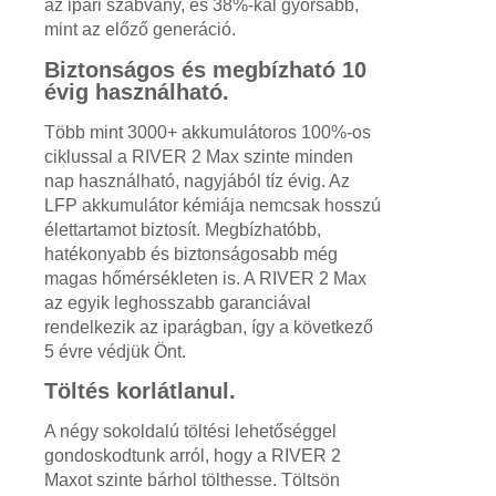
az ipari szabvány, és 38%-kal gyorsabb,
mint az előző generáció.
Biztonságos és megbízható 10
évig használható.
Több mint 3000+ akkumulátoros 100%-os
ciklussal a RIVER 2 Max szinte minden
nap használható, nagyjából tíz évig. Az
LFP akkumulátor kémiája nemcsak hosszú
élettartamot biztosít. Megbízhatóbb,
hatékonyabb és biztonságosabb még
magas hőmérsékleten is. A RIVER 2 Max
az egyik leghosszabb garanciával
rendelkezik az iparágban, így a következő
5 évre védjük Önt.
Töltés korlátlanul.
A négy sokoldalú töltési lehetőséggel
gondoskodtunk arról, hogy a RIVER 2
Maxot szinte bárhol tölthesse. Töltsön