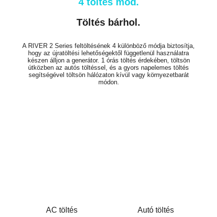
4 töltés mód.
Töltés bárhol.
A RIVER 2 Series feltöltésének 4 különböző módja biztosítja,
hogy az újratöltési lehetőségektől függetlenül használatra
készen álljon a generátor. 1 órás töltés érdekében, töltsön
útközben az autós töltéssel, és a gyors napelemes töltés
segítségével töltsön hálózaton kívül vagy környezetbarát
módon.
AC töltés
Autó töltés