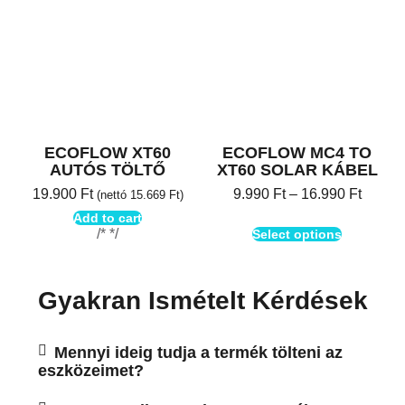
ECOFLOW XT60
ECOFLOW MC4 TO
AUTÓS TÖLTŐ
XT60 SOLAR KÁBEL
19.900
Ft
9.990
Ft
–
16.990
Ft
(nettó
15.669
Ft
)
Add to cart
/* */
Select options
Gyakran Ismételt Kérdések
Mennyi ideig tudja a termék tölteni az
eszközeimet?