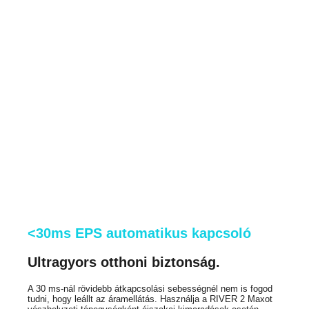
<30ms EPS automatikus kapcsoló
Ultragyors otthoni biztonság.
A 30 ms-nál rövidebb átkapcsolási sebességnél nem is fogod
tudni, hogy leállt az áramellátás. Használja a RIVER 2 Maxot