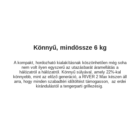
Könnyű, mindössze 6 kg
A kompakt, hordozható kialakításnak köszönhetően még soha
nem volt ilyen egyszerű az utazásbarát áramellátás a
hálózatról a hálózatról. Könnyű súlyával, amely 22%-kal
könnyebb, mint az előző generáció, a RIVER 2 Max készen áll
arra, hogy minden szabadtéri időtöltést támogasson,
az erdei
kirándulástól a tengerparti grillezésig.