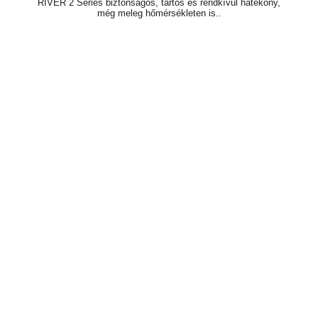
RIVER 2 Series biztonságos, tartós és rendkívül hatékony,
még meleg hőmérsékleten is..