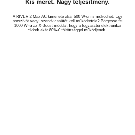
Kis méret. Nagy teljesítmény.
A RIVER 2 Max AC kimenete akár 500 W-on is működhet. Egy
porszívót vagy
szendvicssütőt kell működtetnie? Pörgesse fel
1000 W-ra az X-Boost móddal, hogy a fogyasztói elektronikai
cikkek akár 80%-ú töltöttséggel működjenek.