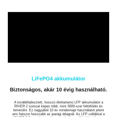
LiFePO4 akkumulátor​
Biztonságos, akár 10 évig használható.
A továbbfejlesztett, hosszú élettartamú LFP akkumulátor a
RIVER 2 sorozat képes több, mint 3000-szer feltöltődni és
lemerülni. Ez nagyjából 10 év mindennapi használatot jelent
ami hatszor hosszabb az iparági átlagnál. Az LFP cellákkal a