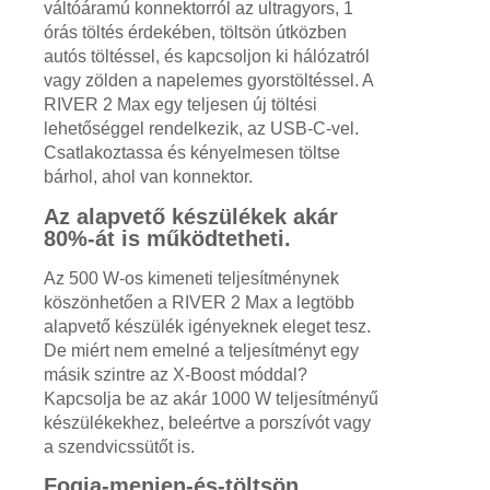
váltóáramú konnektorról az ultragyors, 1
órás töltés érdekében, töltsön útközben
autós töltéssel, és kapcsoljon ki hálózatról
vagy zölden a napelemes gyorstöltéssel. A
RIVER 2 Max egy teljesen új töltési
lehetőséggel rendelkezik, az USB-C-vel.
Csatlakoztassa és kényelmesen töltse
bárhol, ahol van konnektor.
Az alapvető készülékek akár
80%-át is működtetheti.
Az 500 W-os kimeneti teljesítménynek
köszönhetően a RIVER 2 Max a legtöbb
alapvető készülék igényeknek eleget tesz.
De miért nem emelné a teljesítményt egy
másik szintre az X-Boost móddal?
Kapcsolja be az akár 1000 W teljesítményű
készülékekhez, beleértve a porszívót vagy
a szendvicssütőt is.
Fogja-menjen-és-töltsön.