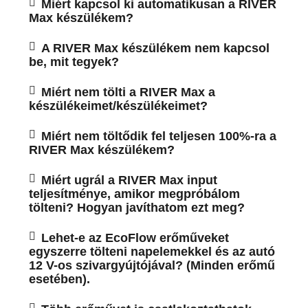
Miért kapcsol ki automatikusan a RIVER
Max készülékem?
A RIVER Max készülékem nem kapcsol
be, mit tegyek?
Miért nem tölti a RIVER Max a
készülékeimet/készülékeimet?
Miért nem töltődik fel teljesen 100%-ra a
RIVER Max készülékem?
Miért ugrál a RIVER Max input
teljesítménye, amikor megpróbálom
tölteni? Hogyan javíthatom ezt meg?
Lehet-e az EcoFlow erőműveket
egyszerre tölteni napelemekkel és az autó
12 V-os szivargyújtójával? (Minden erőmű
esetében).