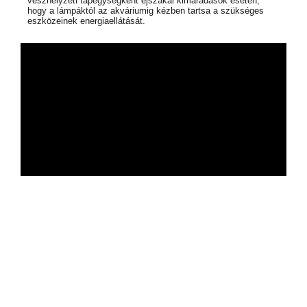
vészhelyzeti tápegységként éjszakai kimaradások esetén,
hogy a lámpáktól az akváriumig kézben tartsa a szükséges
eszközeinek energiaellátását.