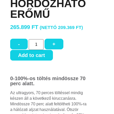
HORDOZHATÓ
ERŐMŰ
265.899
FT
(NETTÓ
209.369
FT
)
-
+
Add to cart
0-100%-os töltés mindössze 70
perc alatt.
Az ultragyors, 70 perces töltéssel mindig
készen áll a következő kiruccanásra.
Mindössze 70 perc alatt feltöltheti 100%-ra
a hálózati aljzat használatával. Ötször