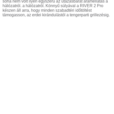
soha nem volt ilyen egyszerű az utazásbarát áramellátás a
hálózatról. a hálózatról. Könnyű súlyával a RIVER 2 Pro
készen áll arra, hogy minden szabadtéri időtöltést
támogasson, az erdei kirándulástól a tengerparti grillezésig.