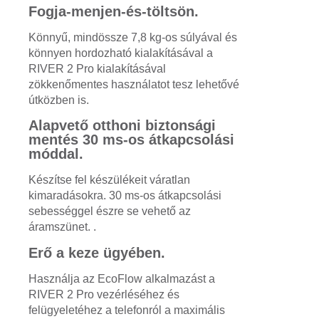
Fogja-menjen-és-töltsön.
Könnyű, mindössze 7,8 kg-os súlyával és
könnyen hordozható kialakításával a
RIVER 2 Pro kialakításával
zökkenőmentes használatot tesz lehetővé
útközben is.
Alapvető otthoni biztonsági
mentés 30 ms-os átkapcsolási
móddal.
Készítse fel készülékeit váratlan
kimaradásokra. 30 ms-os átkapcsolási
sebességgel észre se vehető az
áramszünet. .
Erő a keze ügyében.
Használja az EcoFlow alkalmazást a
RIVER 2 Pro vezérléséhez és
felügyeletéhez a telefonról a maximális