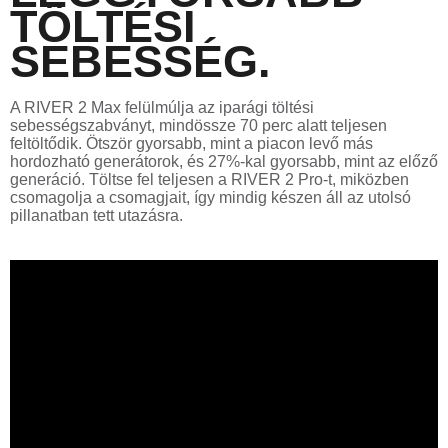
TÖLTÉSI
SEBESSÉG.
A RIVER 2 Max felülmúlja az iparági töltési
sebességszabványt, mindössze 70 perc alatt teljesen
feltöltődik. Ötször gyorsabb, mint a piacon levő más
hordozható generátorok, és 27%-kal gyorsabb, mint az előző
generáció. Töltse fel teljesen a RIVER 2 Pro-t, miközben
csomagolja a csomagjait, így mindig készen áll az utolsó
pillanatban tett utazásra.