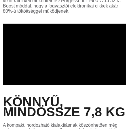
vízforralót kell működtetnie? Pörgesse fel 1600 W-ra az X-
Boost móddal, hogy a fogyasztói elektronikai cikkek akár
80%-ú töltöttséggel működjenek.
KÖNNYŰ,
MINDÖSSZE 7,8 KG
A kompakt, hordozható kialakításnak köszönhetően még