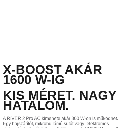
X-BOOST AKÁR
1600 W-IG
KIS MÉRET. NAGY
HATALOM.
A RIVER 2 Pro AC kimenete akár 800 W-on is működhet.
Egy hajszárítót, mikrohullámú sütőt vagy
elektromos