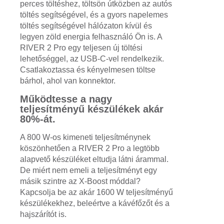
perces töltéshez, töltsön útközben az autós
töltés segítségével, és a gyors napelemes
töltés segítségével hálózaton kívül és
legyen zöld energia felhasználó Ön is. A
RIVER 2 Pro egy teljesen új töltési
lehetőséggel, az USB-C-vel rendelkezik.
Csatlakoztassa és kényelmesen töltse
bárhol, ahol van konnektor.
Működtesse a nagy
teljesítményű készülékek akár
80%-át.
A 800 W-os kimeneti teljesítménynek
köszönhetően a RIVER 2 Pro a legtöbb
alapvető készüléket eltudja látni árammal.
De miért nem emeli a teljesítményt egy
másik szintre az X-Boost móddal?
Kapcsolja be az akár 1600 W teljesítményű
készülékekhez, beleértve a kávéfőzőt és a
hajszárítót is.