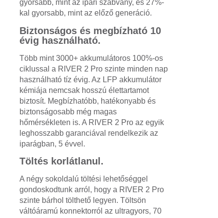
gyorsabb, mint az ipari szabvány, és 27%-
kal gyorsabb, mint az előző generáció.
Biztonságos és megbízható 10
évig használható.
Több mint 3000+ akkumulátoros 100%-os
ciklussal a RIVER 2 Pro szinte minden nap
használható tíz évig. Az LFP akkumulátor
kémiája nemcsak hosszú élettartamot
biztosít. Megbízhatóbb, hatékonyabb és
biztonságosabb még magas
hőmérsékleten is. A RIVER 2 Pro az egyik
leghosszabb garanciával rendelkezik az
iparágban, 5 évvel.
Töltés korlátlanul.
A négy sokoldalú töltési lehetőséggel
gondoskodtunk arról, hogy a RIVER 2 Pro
szinte bárhol tölthető legyen. Töltsön
váltóáramú konnektorról az ultragyors, 70