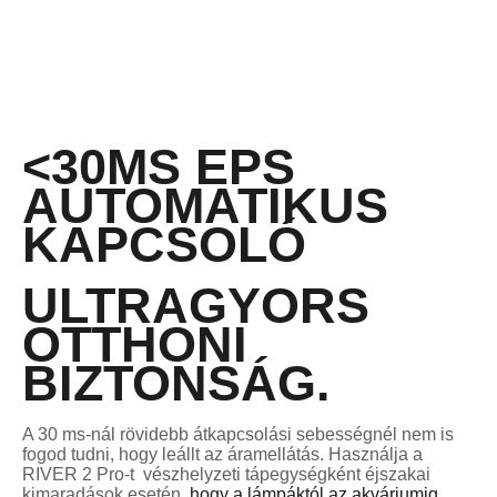
<30MS EPS
AUTOMATIKUS
KAPCSOLÓ
ULTRAGYORS
OTTHONI
BIZTONSÁG.
A 30 ms-nál rövidebb átkapcsolási sebességnél nem is
fogod tudni, hogy leállt az áramellátás. Használja a
RIVER 2 Pro-t
vészhelyzeti tápegységként éjszakai
kimaradások esetén,
hogy a lámpáktól az akváriumig